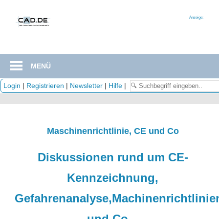
Zum
Inhalt
Anzeige:
springen
MENÜ
Login
|
Registrieren
|
Newsletter
|
Hilfe
|
Maschinenrichtlinie, CE und Co
Diskussionen rund um CE-
Kennzeichnung,
Gefahrenanalyse,Machinenrichtlinie
und Co ..