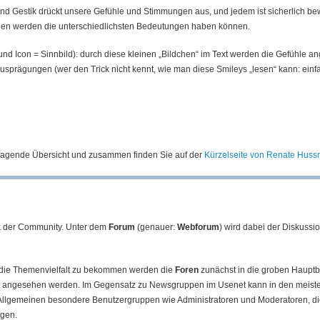
 und Gestik drückt unsere Gefühle und Stimmungen aus, und jedem ist sicherlich b
rochen werden die unterschiedlichsten Bedeutungen haben können.
nd Icon = Sinnbild): durch diese kleinen „Bildchen“ im Text werden die Gefühle an
sprägungen (wer den Trick nicht kennt, wie man diese Smileys „lesen“ kann: einfa
rragende Übersicht und zusammen finden Sie auf der
Kürzelseite von Renate Hus
ck der Community. Unter dem
Forum
(genauer:
Webforum
) wird dabei der Diskussi
 die Themenvielfalt zu bekommen werden die
Foren
zunächst in die groben Haupt
m
angesehen werden. Im Gegensatz zu Newsgruppen im Usenet kann in den meiste
llgemeinen besondere Benutzergruppen wie Administratoren und Moderatoren, die
rgen.