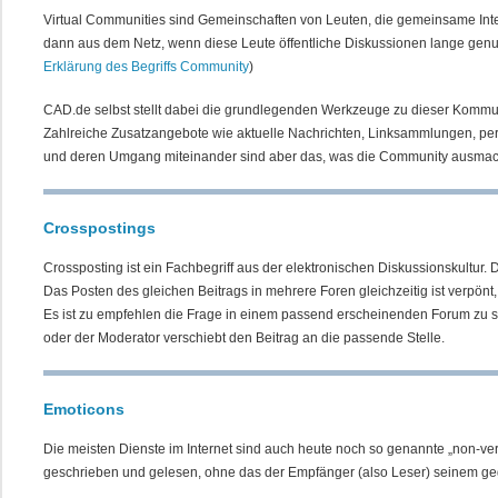
Virtual Communities sind Gemeinschaften von Leuten, die gemeinsame Inte
dann aus dem Netz, wenn diese Leute öffentliche Diskussionen lange genu
Erklärung des Begriffs Community
)
CAD.de selbst stellt dabei die grundlegenden Werkzeuge zu dieser Kommunik
Zahlreiche Zusatzangebote wie aktuelle Nachrichten, Linksammlungen, pe
und deren Umgang miteinander sind aber das, was die Community ausmac
Crosspostings
Crossposting ist ein Fachbegriff aus der elektronischen Diskussionskultur. 
Das Posten des gleichen Beitrags in mehrere Foren gleichzeitig ist verpönt
Es ist zu empfehlen die Frage in einem passend erscheinenden Forum zu ste
oder der Moderator verschiebt den Beitrag an die passende Stelle.
Emoticons
Die meisten Dienste im Internet sind auch heute noch so genannte „non-v
geschrieben und gelesen, ohne das der Empfänger (also Leser) seinem ge