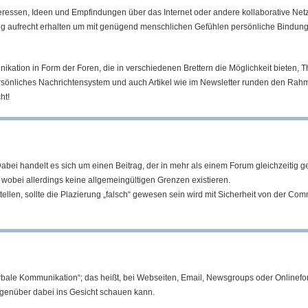
ressen, Ideen und Empfindungen über das Internet oder andere kollaborative Net
g aufrecht erhalten um mit genügend menschlichen Gefühlen persönliche Bindung
ation in Form der Foren, die in verschiedenen Brettern die Möglichkeit bieten, T
rsönliches Nachrichtensystem und auch Artikel wie im Newsletter runden den Ra
ht!
Dabei handelt es sich um einen Beitrag, der in mehr als einem Forum gleichzeitig g
, wobei allerdings keine allgemeingültigen Grenzen existieren.
llen, sollte die Plazierung „falsch“ gewesen sein wird mit Sicherheit von der Com
erbale Kommunikation“; das heißt, bei Webseiten, Email, Newsgroups oder Onlinef
genüber dabei ins Gesicht schauen kann.