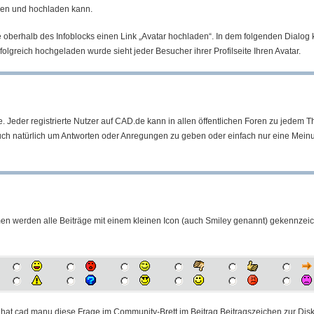
hlen und hochladen kann.
ite oberhalb des Infoblocks einen Link „Avatar hochladen“. In dem folgenden Dialog
lgreich hochgeladen wurde sieht jeder Besucher ihrer Profilseite Ihren Avatar.
hie. Jeder registrierte Nutzer auf CAD.de kann in allen öffentlichen Foren zu jedem
auch natürlich um Antworten oder Anregungen zu geben oder einfach nur eine Meinu
en werden alle Beiträge mit einem kleinen Icon (auch Smiley genannt) gekennzeich
hat cad manu diese Frage im Community-Brett im Beitrag Beitragszeichen zur Disku