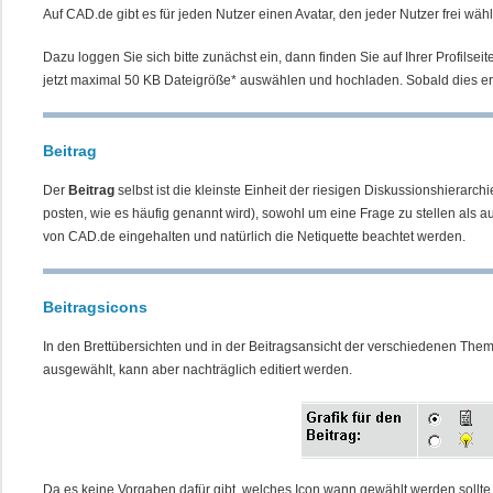
Auf CAD.de gibt es für jeden Nutzer einen Avatar, den jeder Nutzer frei wä
Dazu loggen Sie sich bitte zunächst ein, dann finden Sie auf Ihrer Profilse
jetzt maximal 50 KB Dateigröße* auswählen und hochladen. Sobald dies erfo
Beitrag
Der
Beitrag
selbst ist die kleinste Einheit der riesigen Diskussionshierarc
posten, wie es häufig genannt wird), sowohl um eine Frage zu stellen als 
von CAD.de eingehalten und natürlich die Netiquette beachtet werden.
Beitragsicons
In den Brettübersichten und in der Beitragsansicht der verschiedenen Them
ausgewählt, kann aber nachträglich editiert werden.
Da es keine Vorgaben dafür gibt, welches Icon wann gewählt werden sollte 