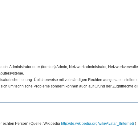
auch: Administrator oder (formlos) Admin, Netzwerkadministrator, Netzwerkverwalter
mputersysteme.
atorische Leitung. Üblicherweise mit vollständigen Rechten ausgestattet stellen 
sich um technische Probleme sondern können auch auf Grund der Zugriffrechte di
ner echten Person“ (Quelle: Wikipedia
http://de.wikipedia.org/wiki/Avatar_(Internet)
) 