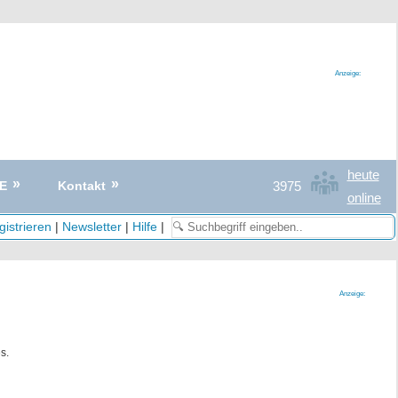
Anzeige:
heute
3975
E
Kontakt
online
istrieren
|
Newsletter
|
Hilfe
|
Anzeige:
s.