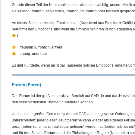
Gerade dieser Teil der Kommunikation ist aber sehr wichtig, unsere Mimik
sie wütend, zynisch, sarkastisch, ironisch, freundlich oder herzlich gesp
An dieser Stelle setzen die Emoticons an (Kunstwort aus Emotion = Gefühl u
berühmtesten Emoticons sind wohl die Smileys mit ihren verschiedensten Au
)
freundlich, fröhlich, erfreut
traurig, unerfreut
Es gibt Hunderte, wenn nicht gar Tausende solcher Emoticons, eine hervo
Forum (Foren)
Das
Forum
ist der größte interaktive Bereich auf CAD.de und das Herzstü
den verschiedensten Themen diskutieren können.
Um bei einer großen Community wie bei CAD.de eine gewisse Ordnung in
unterschieden; jeder dieser Hauptbereiche kann wieder als eigenes
Foru
geschrieben (und manchmal sogar gelesen) werden; außerdem gibt es im A
und für den Stil des
Forums
und die Einhaltung der Regeln (Netiquette) so