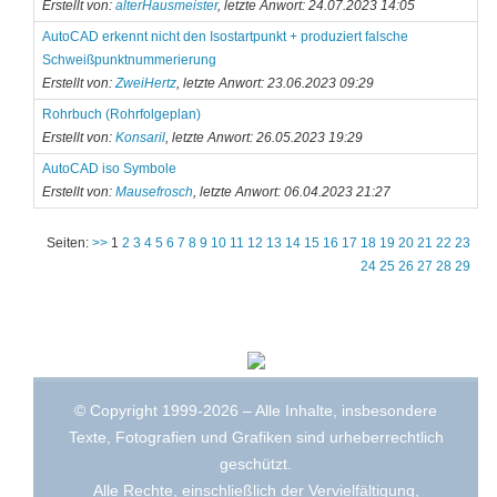
Erstellt von:
alterHausmeister
, letzte Anwort: 24.07.2023 14:05
AutoCAD erkennt nicht den Isostartpunkt + produziert falsche
Schweißpunktnummerierung
Erstellt von:
ZweiHertz
, letzte Anwort: 23.06.2023 09:29
Rohrbuch (Rohrfolgeplan)
Erstellt von:
Konsaril
, letzte Anwort: 26.05.2023 19:29
AutoCAD iso Symbole
Erstellt von:
Mausefrosch
, letzte Anwort: 06.04.2023 21:27
Seiten:
>>
1
2
3
4
5
6
7
8
9
10
11
12
13
14
15
16
17
18
19
20
21
22
23
24
25
26
27
28
29
© Copyright 1999-2026 – Alle Inhalte, insbesondere
Texte, Fotografien und Grafiken sind urheberrechtlich
geschützt.
Alle Rechte, einschließlich der Vervielfältigung,