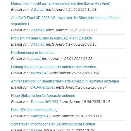
Flansch kann nicht an Tank eingefügt werden (keine Reaktion)
Erstellt von:
V.Yaman
, letzte Anwort: 24.06.2026 14:08
AutoCAD Plant 3D 2026  Wie kann ich die Stückliste immer auf einer
separaten l
Erstellt von:
V.Yaman
, letzte Anwort: 22.06.2026 08:09
Problem mit dem Gizmo in AutoCAD Plant 3D 2026
Erstellt von:
V.Yaman
, letzte Anwort: 17.06.2026 08:15
Positionierung in Isometrien
Erstellt von:
melbri
, letzte Anwort: 07.04.2026 06:25
Leitung soll durch Apparat nicht unterbrochen werden.
Erstellt von:
MatzeBOH
, letzte Anwort: 26.09.2025 10:27
Antriebssymbol für Benutzerdefinierte Armatur in Isometrie anzeigen
Erstellt von:
CAD-Klempner
, letzte Anwort: 26.09.2025 09:37
Neue Stutzenarten für Apparate anlegen
Erstellt von:
ThorstenHH1963
, letzte Anwort: 19.06.2025 15:14
Plant 3D Isometriebemaßung
Erstellt von:
wowagildi12
, letzte Anwort: 08.04.2025 11:06
Schraffuren in orthogonalen Zeichnung nicht sichtbar
Erstellt von:
Mafcad
, letzte Anwort: 15.11.2024 10:45