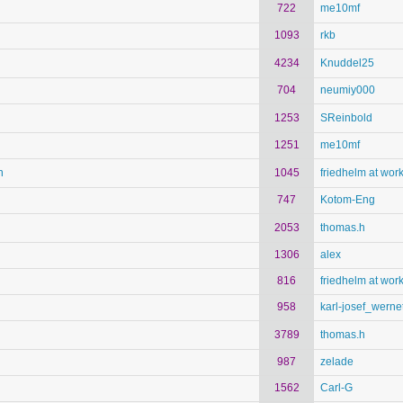
722
me10mf
1093
rkb
4234
Knuddel25
704
neumiy000
1253
SReinbold
1251
me10mf
n
1045
friedhelm at wor
747
Kotom-Eng
2053
thomas.h
1306
alex
816
friedhelm at wor
958
karl-josef_werne
3789
thomas.h
987
zelade
1562
Carl-G