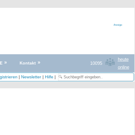
Anzeige:
heute
10095
E
Kontakt
online
istrieren
|
Newsletter
|
Hilfe
|