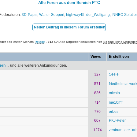
Alle Foren aus dem Bereich PTC
Moderatoren:
3D-Papst
,
Walter Geppert
,
highway45
,
der_Wolfgang
,
INNEO Solutio
Neuen Beitrag in diesem Forum erstellen
eder des letzten Monats:
zelade
.
912
CAD.de Mitglieder diskutieren hier.
Es sind keine Mitglieder
Views
Erstellt von
tern
... und alle weiteren Ankündigungen.
327
Seele
571
friedhelm at wor
836
michib
714
me10mf
770
erbes
607
PKJ-Peter
1274
zentrum_der_arb