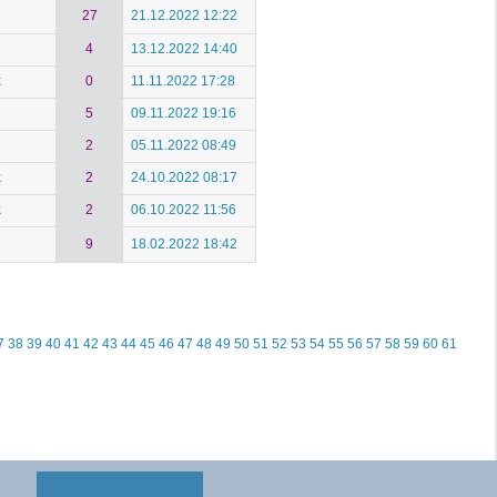
27
21.12.2022 12:22
4
13.12.2022 14:40
k
0
11.11.2022 17:28
5
09.11.2022 19:16
2
05.11.2022 08:49
k
2
24.10.2022 08:17
k
2
06.10.2022 11:56
9
18.02.2022 18:42
7
38
39
40
41
42
43
44
45
46
47
48
49
50
51
52
53
54
55
56
57
58
59
60
61
berrechtlich geschützt.