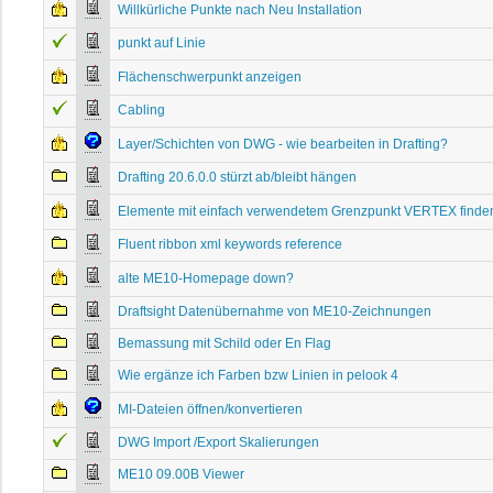
Willkürliche Punkte nach Neu Installation
punkt auf Linie
Flächenschwerpunkt anzeigen
Cabling
Layer/Schichten von DWG - wie bearbeiten in Drafting?
Drafting 20.6.0.0 stürzt ab/bleibt hängen
Elemente mit einfach verwendetem Grenzpunkt VERTEX finde
Fluent ribbon xml keywords reference
alte ME10-Homepage down?
Draftsight Datenübernahme von ME10-Zeichnungen
Bemassung mit Schild oder En Flag
Wie ergänze ich Farben bzw Linien in pelook 4
MI-Dateien öffnen/konvertieren
DWG Import /Export Skalierungen
ME10 09.00B Viewer