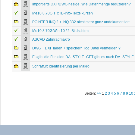
Importierte DXF/DWG riesige. Wie Datenmenge reduzieren?
Me10 8.70G TR:TB-Info-Texte kürzen
POINTER INQ 2 + INQ 332 nicht mehr ganz undokumentiert
Me10 8.70G Win 10 / 2. Bildschirm
ASCAD Zahnradmakro
DWG + DXF laden + speichern .log Datei vermeiden ?
Es gibt die Funktion DA_STYLE_GET gibt es auch DA_STYL
Schraffur: Identifizierung per Makro
Seiten:
>>
1
2
3
4
5
6
7
8
9
10
© Copyright 1999-2026 