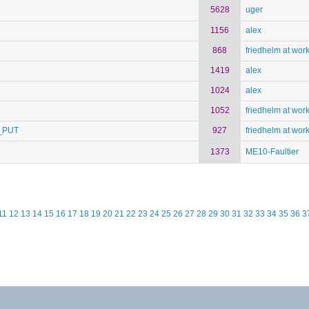
5628
uger
1156
alex
868
friedhelm at wor
1419
alex
1024
alex
1052
friedhelm at wor
E_PUT
927
friedhelm at wor
1373
ME10-Faultier
11
12
13
14
15
16
17
18
19
20
21
22
23
24
25
26
27
28
29
30
31
32
33
34
35
36
3
– Alle Inhalte, insbesondere Texte, Fotografien und Grafiken sind urhe