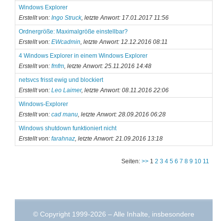
Windows Explorer
Erstellt von:
Ingo Struck
, letzte Anwort: 17.01.2017 11:56
Ordnergröße: Maximalgröße einstellbar?
Erstellt von:
EWcadmin
, letzte Anwort: 12.12.2016 08:11
4 Windows Explorer in einem Windows Explorer
Erstellt von:
fmfm
, letzte Anwort: 25.11.2016 14:48
netsvcs frisst ewig und blockiert
Erstellt von:
Leo Laimer
, letzte Anwort: 08.11.2016 22:06
Windows-Explorer
Erstellt von:
cad manu
, letzte Anwort: 28.09.2016 06:28
Windows shutdown funktioniert nicht
Erstellt von:
farahnaz
, letzte Anwort: 21.09.2016 13:18
Seiten:
>>
1
2
3
4
5
6
7
8
9
10
11
© Copyright 1999-2026 – Alle Inhalte, insbesondere