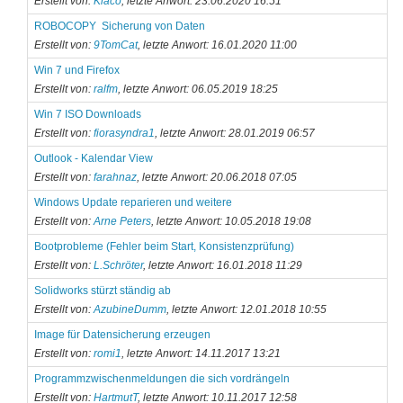
Erstellt von:
Kiaco
, letzte Anwort: 23.06.2020 16:51
ROBOCOPY  Sicherung von Daten
Erstellt von:
9TomCat
, letzte Anwort: 16.01.2020 11:00
Win 7 und Firefox
Erstellt von:
ralfm
, letzte Anwort: 06.05.2019 18:25
Win 7 ISO Downloads
Erstellt von:
fiorasyndra1
, letzte Anwort: 28.01.2019 06:57
Outlook - Kalendar View
Erstellt von:
farahnaz
, letzte Anwort: 20.06.2018 07:05
Windows Update reparieren und weitere
Erstellt von:
Arne Peters
, letzte Anwort: 10.05.2018 19:08
Bootprobleme (Fehler beim Start, Konsistenzprüfung)
Erstellt von:
L.Schröter
, letzte Anwort: 16.01.2018 11:29
Solidworks stürzt ständig ab
Erstellt von:
AzubineDumm
, letzte Anwort: 12.01.2018 10:55
Image für Datensicherung erzeugen
Erstellt von:
romi1
, letzte Anwort: 14.11.2017 13:21
Programmzwischenmeldungen die sich vordrängeln
Erstellt von:
HartmutT
, letzte Anwort: 10.11.2017 12:58