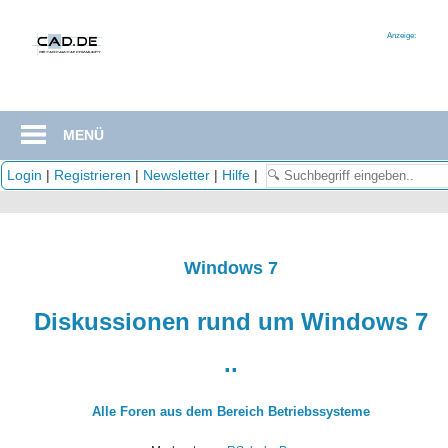
Zum
Inhalt
Anzeige:
springen
MENÜ
Login
|
Registrieren
|
Newsletter
|
Hilfe
|
Windows 7
Diskussionen rund um Windows 7
..
Alle Foren aus dem Bereich Betriebssysteme