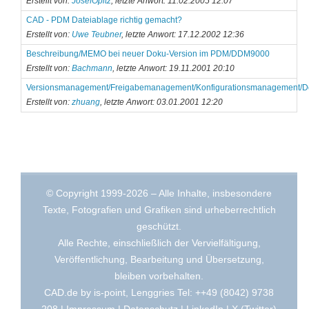
Erstellt von:
JosefOpitz
, letzte Anwort: 11.02.2005 12:07
CAD - PDM Dateiablage richtig gemacht?
Erstellt von:
Uwe Teubner
, letzte Anwort: 17.12.2002 12:36
Beschreibung/MEMO bei neuer Doku-Version im PDM/DDM9000
Erstellt von:
Bachmann
, letzte Anwort: 19.11.2001 20:10
Versionsmanagement/Freigabemanagement/Konfigurationsmanagement
Erstellt von:
zhuang
, letzte Anwort: 03.01.2001 12:20
© Copyright 1999-2026 – Alle Inhalte, insbesondere
Texte, Fotografien und Grafiken sind urheberrechtlich
geschützt.
Alle Rechte, einschließlich der Vervielfältigung,
Veröffentlichung, Bearbeitung und Übersetzung,
bleiben vorbehalten.
CAD.de by is-point, Lenggries Tel: ++49 (8042) 9738
208 |
Impressum
|
Datenschutz
|
LinkedIn
|
X (Twitter)