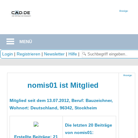
Zum
Inhalt
Anzeige:
springen
MENÜ
Login
|
Registrieren
|
Newsletter
|
Hilfe
|
Anzeige:
nomis01 ist Mitglied
Mitglied seit dem 13.07.2012, Beruf: Bauzeichner,
Wohnort: Deutschland, 96342, Stockheim
Die letzten 20 Beiträge
von nomis01:
Erstellte Beiträge: 21