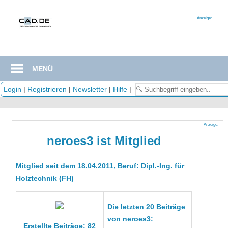
Zum
Inhalt
Anzeige:
springen
MENÜ
Login
|
Registrieren
|
Newsletter
|
Hilfe
|
Anzeige:
neroes3 ist Mitglied
Mitglied seit dem 18.04.2011, Beruf: Dipl.-Ing. für
Holztechnik (FH)
Die letzten 20 Beiträge
von neroes3:
Erstellte Beiträge: 82