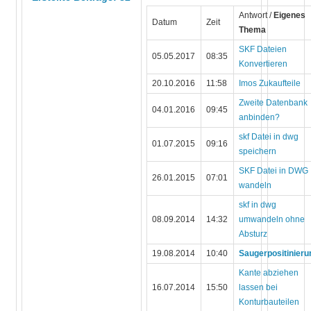
Antwort /
Eigenes
Datum
Zeit
Thema
SKF Dateien
05.05.2017
08:35
Konvertieren
20.10.2016
11:58
Imos Zukaufteile
Zweite Datenbank
04.01.2016
09:45
anbinden?
skf Datei in dwg
01.07.2015
09:16
speichern
SKF Datei in DWG
26.01.2015
07:01
wandeln
skf in dwg
08.09.2014
14:32
umwandeln ohne
Absturz
19.08.2014
10:40
Saugerpositinieru
Kante abziehen
16.07.2014
15:50
lassen bei
Konturbauteilen