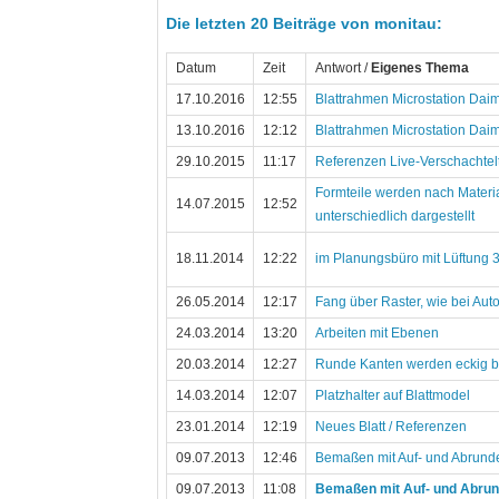
Die letzten 20 Beiträge von monitau:
Datum
Zeit
Antwort /
Eigenes Thema
17.10.2016
12:55
Blattrahmen Microstation Daim
13.10.2016
12:12
Blattrahmen Microstation Daim
29.10.2015
11:17
Referenzen Live-Verschachte
Formteile werden nach Materi
14.07.2015
12:52
unterschiedlich dargestellt
18.11.2014
12:22
im Planungsbüro mit Lüftung 
26.05.2014
12:17
Fang über Raster, wie bei Au
24.03.2014
13:20
Arbeiten mit Ebenen
20.03.2014
12:27
Runde Kanten werden eckig b
14.03.2014
12:07
Platzhalter auf Blattmodel
23.01.2014
12:19
Neues Blatt / Referenzen
09.07.2013
12:46
Bemaßen mit Auf- und Abrund
09.07.2013
11:08
Bemaßen mit Auf- und Abru