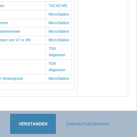
ben
TriCAD MS
MicroStation
ieren
MicroStation
. übernehmen
MicroStation
heken von V7 in V8i
MicroStation
TGA
Allgemein
TGA
Allgemein
im Vordergrund
MicroStation
berrechtlich geschützt.
.
Datenschutzhinweise
VERSTANDEN
g, bleiben vorbehalten.
Twitter)
|
Mediainformationen