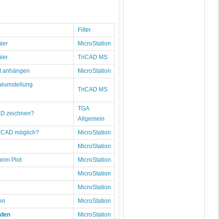
Filter
ler
MicroStation
ler
TriCAD MS
lt anhängen
MicroStation
alumstellung
TriCAD MS
TGA
3D zeichnen?
Allgemein
toCAD möglich?
MicroStation
MicroStation
eim Plot
MicroStation
MicroStation
MicroStation
en
MicroStation
nden
MicroStation