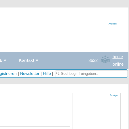
Anzeige:
heute
8632
E
Kontakt
online
istrieren
|
Newsletter
|
Hilfe
|
Anzeige: