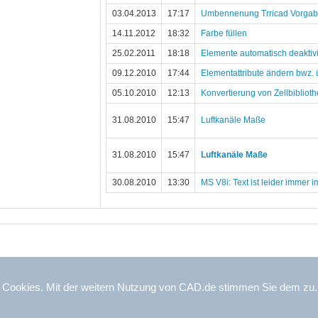
03.04.2013
17:17
Umbennenung Trricad Vorga
14.11.2012
18:32
Farbe füllen
25.02.2011
18:18
Elemente automatisch deaktiv
09.12.2010
17:44
Elementattribute ändern bwz
05.10.2010
12:13
Konvertierung von Zellbibliot
31.08.2010
15:47
Luftkanäle Maße
31.08.2010
15:47
Luftkanäle Maße
30.08.2010
13:30
MS V8i: Text ist leider immer 
– Alle Inhalte, insbesondere Texte, Fotografien und Grafiken sind urhe
 Cookies. Mit der weitern Nutzung von CAD.de stimmen Sie dem zu
ßlich der Vervielfältigung, Veröffentlichung, Bearbeitung und Übersetzun
s Tel: ++49 (8042) 9738 208 |
Impressum
|
Datenschutz
|
LinkedIn
|
X (