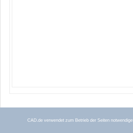
© Copyright 1999-2026 
CAD.de verwendet zum Betrieb der Seiten notwendige
Alle Rechte, einschlie
CAD.de by is-point, Lenggrie