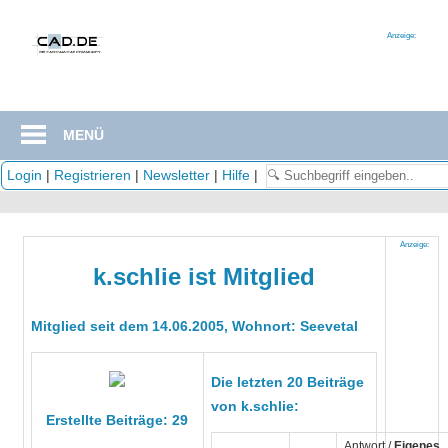
Zum
Inhalt
Anzeige:
springen
MENÜ
Login
|
Registrieren
|
Newsletter
|
Hilfe
|
Anzeige:
k.schlie ist Mitglied
Mitglied seit dem 14.06.2005, Wohnort: Seevetal
Die letzten 20 Beiträge
von k.schlie:
Erstellte Beiträge: 29
Antwort /
Eigenes