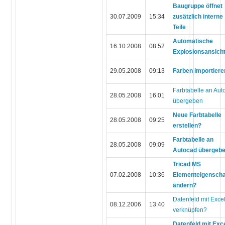
Baugruppe öffnet
30.07.2009
15:34
zusätzlich interne
Teile
Automatische
16.10.2008
08:52
Explosionsansich
29.05.2008
09:13
Farben importiere
Farbtabelle an Aut
28.05.2008
16:01
übergeben
Neue Farbtabelle
28.05.2008
09:25
erstellen?
Farbtabelle an
28.05.2008
09:09
Autocad übergeb
Tricad MS
07.02.2008
10:36
Elementeigenscha
ändern?
Datenfeld mit Exce
08.12.2006
13:40
verknüpfen?
Datenfeld mit Exc