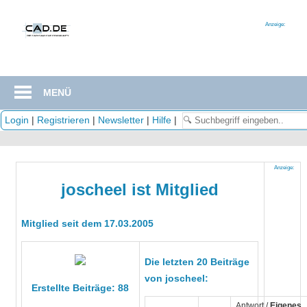
Zum
Inhalt
Anzeige:
springen
MENÜ
Login
|
Registrieren
|
Newsletter
|
Hilfe
|
Anzeige:
joscheel ist Mitglied
Mitglied seit dem 17.03.2005
Die letzten 20 Beiträge
von joscheel:
Erstellte Beiträge: 88
Antwort /
Eigenes