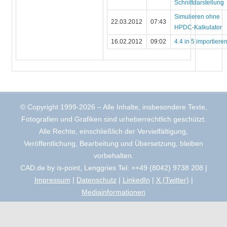
Schnittdarstellung
Simulieren ohne
22.03.2012
07:43
HPDC-Kalkulator
16.02.2012
09:02
4.4 in 5 importiere
© Copyright 1999-2026 – Alle Inhalte, insbesondere Texte,
Fotografien und Grafiken sind urheberrechtlich geschützt.
Alle Rechte, einschließlich der Vervielfältigung,
Veröffentlichung, Bearbeitung und Übersetzung, bleiben
vorbehalten.
CAD.de by is-point, Lenggries Tel: ++49 (8042) 9738 208 |
Impressum
|
Datenschutz
|
LinkedIn
|
X (Twitter)
|
Mediainformationen