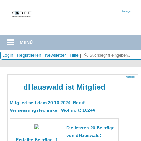
Zum
Inhalt
Anzeige:
springen
MENÜ
Login
|
Registrieren
|
Newsletter
|
Hilfe
|
Anzeige:
dHauswald ist Mitglied
Mitglied seit dem 20.10.2024, Beruf:
Vermessungstechniker, Wohnort: 16244
Die letzten 20 Beiträge
von dHauswald:
Erstellte Beiträge: 1