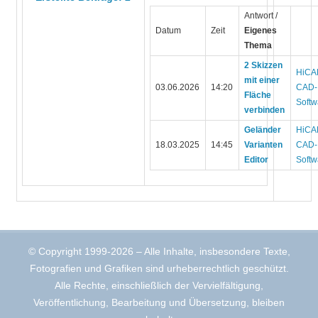
Antwort /
Datum
Zeit
Eigenes
Thema
2 Skizzen
HiCA
mit einer
03.06.2026
14:20
CAD-
Fläche
Softw
verbinden
Geländer
HiCA
18.03.2025
14:45
Varianten
CAD-
Editor
Softw
© Copyright 1999-2026 – Alle Inhalte, insbesondere Texte,
Fotografien und Grafiken sind urheberrechtlich geschützt.
Alle Rechte, einschließlich der Vervielfältigung,
Veröffentlichung, Bearbeitung und Übersetzung, bleiben