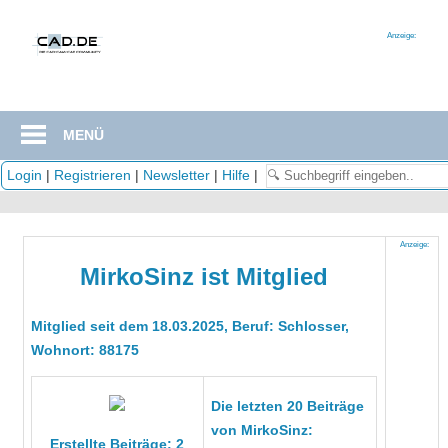
Zum
Inhalt
Anzeige:
springen
MENÜ
Login
|
Registrieren
|
Newsletter
|
Hilfe
|
Anzeige:
MirkoSinz ist Mitglied
Mitglied seit dem 18.03.2025, Beruf: Schlosser,
Wohnort: 88175
Die letzten 20 Beiträge
von MirkoSinz:
Erstellte Beiträge: 2