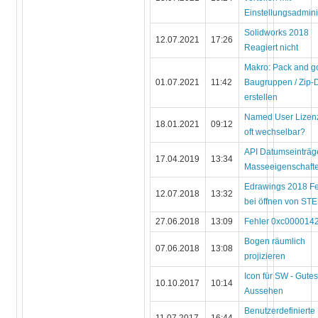
Einstellungsadmini
Solidworks 2018
12.07.2021
17:26
Reagiert nicht
Makro: Pack and g
01.07.2021
11:42
Baugruppen / Zip-D
erstellen
Named User Lizenz
18.01.2021
09:12
oft wechselbar?
API Datumseinträge
17.04.2019
13:34
Masseeigenschaft
Edrawings 2018 Fe
12.07.2018
13:32
bei öffnen von ST
27.06.2018
13:09
Fehler 0xc000014
Bogen räumlich
07.06.2018
13:08
projizieren
Icon für SW - Gute
10.10.2017
10:14
Aussehen
Benutzerdefinierte
11.07.2017
16:44