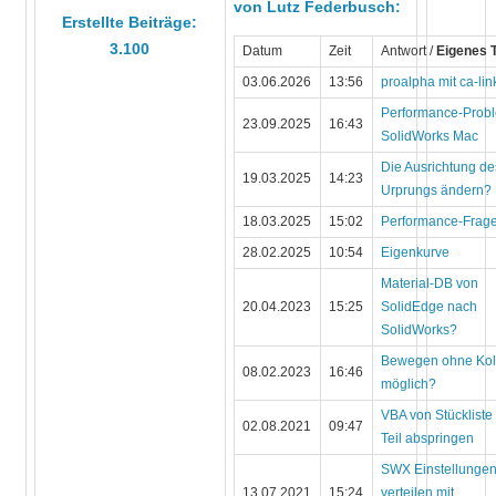
von Lutz Federbusch:
Erstellte Beiträge:
3.100
Datum
Zeit
Antwort /
Eigenes
03.06.2026
13:56
proalpha mit ca-lin
Performance-Prob
23.09.2025
16:43
SolidWorks Mac
Die Ausrichtung de
19.03.2025
14:23
Urprungs ändern?
18.03.2025
15:02
Performance-Frag
28.02.2025
10:54
Eigenkurve
Material-DB von
20.04.2023
15:25
SolidEdge nach
SolidWorks?
Bewegen ohne Koll
08.02.2023
16:46
möglich?
VBA von Stückliste
02.08.2021
09:47
Teil abspringen
SWX Einstellunge
13.07.2021
15:24
verteilen mit