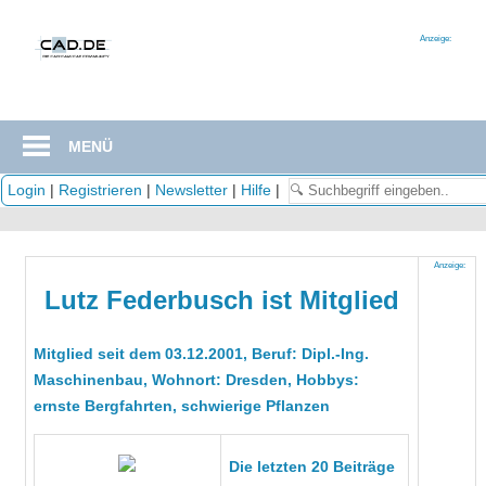
Zum
Inhalt
Anzeige:
springen
MENÜ
Login
|
Registrieren
|
Newsletter
|
Hilfe
|
Anzeige:
Lutz Federbusch ist Mitglied
Mitglied seit dem 03.12.2001, Beruf: Dipl.-Ing.
Maschinenbau, Wohnort: Dresden, Hobbys:
ernste Bergfahrten, schwierige Pflanzen
Die letzten 20 Beiträge