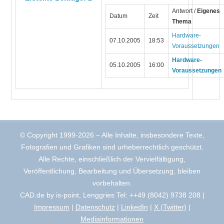
Antwort /
Eigenes
Datum
Zeit
Thema
Hardware-
07.10.2005
18:53
Voraussetzungen
Hardware-
05.10.2005
16:00
Voraussetzungen
© Copyright 1999-2026 – Alle Inhalte, insbesondere Texte,
Fotografien und Grafiken sind urheberrechtlich geschützt.
Alle Rechte, einschließlich der Vervielfältigung,
Veröffentlichung, Bearbeitung und Übersetzung, bleiben
vorbehalten.
CAD.de by is-point, Lenggries Tel: ++49 (8042) 9738 208 |
Impressum
|
Datenschutz
|
LinkedIn
|
X (Twitter)
|
Mediainformationen