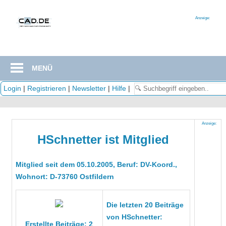
Zum
Inhalt
Anzeige:
springen
MENÜ
Login
|
Registrieren
|
Newsletter
|
Hilfe
|
Anzeige:
HSchnetter ist Mitglied
Mitglied seit dem 05.10.2005, Beruf: DV-Koord.,
Wohnort: D-73760 Ostfildern
Die letzten 20 Beiträge
von HSchnetter:
Erstellte Beiträge: 2