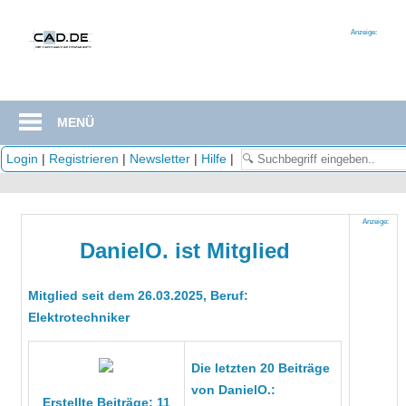
Zum
Inhalt
Anzeige:
springen
MENÜ
Login
|
Registrieren
|
Newsletter
|
Hilfe
|
Anzeige:
DanielO. ist Mitglied
Mitglied seit dem 26.03.2025, Beruf:
Elektrotechniker
Die letzten 20 Beiträge
von DanielO.:
Erstellte Beiträge: 11