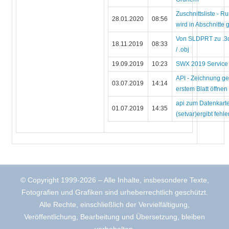
Zuschnittsliste - R
28.01.2020
08:56
wird in Abschnitte g
Von SLDPRT zu .3d
18.11.2019
08:33
/ .obj
19.09.2019
10:23
SWX 2019 Service
API - Zeichnung gez
03.07.2019
14:14
erstem Blatt öffnen
api zum Datenkart
01.07.2019
14:35
(setvar)ergibt fehle
© Copyright 1999-2026 – Alle Inhalte, insbesondere Texte,
Fotografien und Grafiken sind urheberrechtlich geschützt.
Alle Rechte, einschließlich der Vervielfältigung,
Veröffentlichung, Bearbeitung und Übersetzung, bleiben