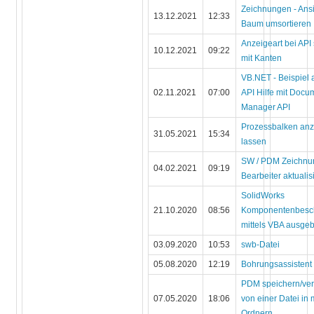
Zeichnungen - Ans
13.12.2021
12:33
Baum umsortieren
Anzeigeart bei API 
10.12.2021
09:22
mit Kanten
VB.NET - Beispiel 
02.11.2021
07:00
API Hilfe mit Docu
Manager API
Prozessbalken an
31.05.2021
15:34
lassen
SW / PDM Zeichnu
04.02.2021
09:19
Bearbeiter aktualis
SolidWorks
21.10.2020
08:56
Komponentenbesc
mittels VBA ausge
03.09.2020
10:53
swb-Datei
05.08.2020
12:19
Bohrungsassistent
PDM speichern/ve
07.05.2020
18:06
von einer Datei in
Ordnern