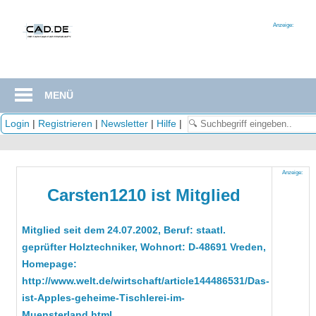
Zum
Inhalt
Anzeige:
springen
MENÜ
Login
|
Registrieren
|
Newsletter
|
Hilfe
|
Anzeige:
Carsten1210 ist Mitglied
Mitglied seit dem 24.07.2002, Beruf: staatl.
geprüfter Holztechniker, Wohnort: D-48691 Vreden,
Homepage:
http://www.welt.de/wirtschaft/article144486531/Das-
ist-Apples-geheime-Tischlerei-im-
Muensterland.html