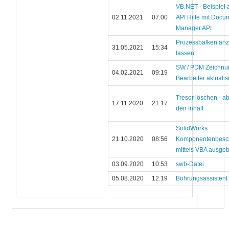
VB.NET - Beispiel 
02.11.2021
07:00
API Hilfe mit Docu
Manager API
Prozessbalken an
31.05.2021
15:34
lassen
SW / PDM Zeichnu
04.02.2021
09:19
Bearbeiter aktualis
Tresor löschen - ab
17.11.2020
21:17
den Inhalt
SolidWorks
21.10.2020
08:56
Komponentenbesc
mittels VBA ausge
03.09.2020
10:53
swb-Datei
05.08.2020
12:19
Bohrungsassistent