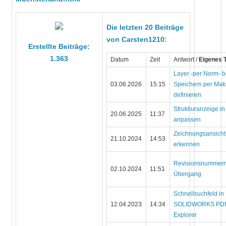
Die letzten 20 Beiträge
von Carsten1210:
Erstellte Beiträge:
1.363
Datum
Zeit
Antwort /
Eigenes
Layer -per Norm- 
03.06.2026
15:15
Speichern per Mak
definieren
Struktiuranzeige i
20.06.2025
11:37
anpassen
Zeichnungsansicht
21.10.2024
14:53
erkennen
Revisionsnummern
02.10.2024
11:51
Übergang
Schnellsuchfeld in
12.04.2023
14:34
SOLIDWORKS PDM
Explorer