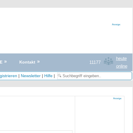
Anzeige:
heute
11177
E
Kontakt
online
istrieren
|
Newsletter
|
Hilfe
|
Anzeige: