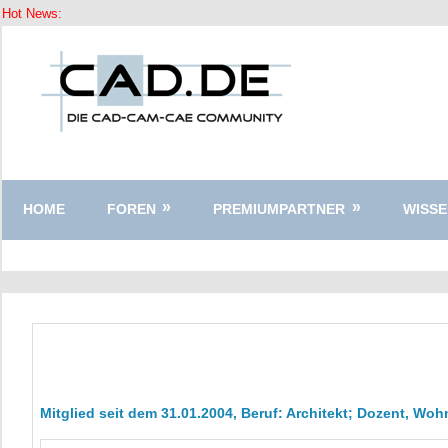
Hot News:
Zum
Inhalt
springen
HOME
FOREN
PREMIUMPARTNER
WISSE
Mitglied seit dem 31.01.2004, Beruf: Architekt; Dozent, W