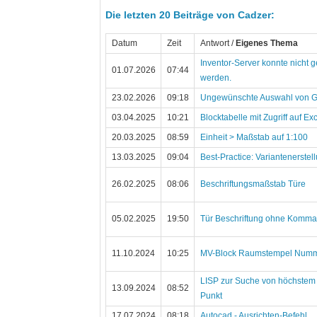
Die letzten 20 Beiträge von Cadzer:
Datum
Zeit
Antwort /
Eigenes Thema
Inventor-Server konnte nicht 
01.07.2026
07:44
werden.
23.02.2026
09:18
Ungewünschte Auswahl von 
03.04.2025
10:21
Blocktabelle mit Zugriff auf Ex
20.03.2025
08:59
Einheit > Maßstab auf 1:100
13.03.2025
09:04
Best-Practice: Variantenerstel
26.02.2025
08:06
Beschriftungsmaßstab Türe
05.02.2025
19:50
Tür Beschriftung ohne Komma
11.10.2024
10:25
MV-Block Raumstempel Numm
LISP zur Suche von höchstem 
13.09.2024
08:52
Punkt
17.07.2024
08:18
Autocad - Ausrichten-Befehl