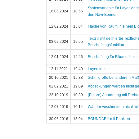
Systemvariable für Layer-Änd
16.06.2024
18:56
den Navi-Ebenen
12.02.2024
15:04
Fläche von Raum in einem Bl
Textstil mit definierter Texthöh
03.02.2024
19:55
Beschriftungsfunktion
12.01.2024
14:46
Beschriftung für Räume funktion
12.11.2021
19:40
Layerstruktur
20.10.2021
15:38
Schriftgröße bei anderem Maß
02.02.2021
19:09
Abdeckungen werden nicht gep
23.10.2019
10:39
(Polare) Anordnung mit Drehu
12.07.2019
10:14
Wänder veschneiden nicht mi
30.06.2016
15:04
BOUNDARY mit Punkten