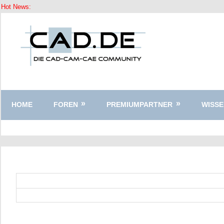
Hot News:
Zum
Inhalt
springen
HOME
FOREN
PREMIUMPARTNER
WISSE