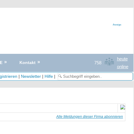
Anzeige:
heute
758
E
Kontakt
online
istrieren
|
Newsletter
|
Hilfe
|
Alle Meldungen dieser Firma abonnieren