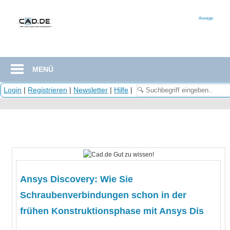
Zum
Inhalt
Anzeige:
springen
MENÜ
Login
|
Registrieren
|
Newsletter
|
Hilfe
|
Ansys Discovery: Wie Sie
Schraubenverbindungen schon in der
frühen Konstruktionsphase mit Ansys Dis