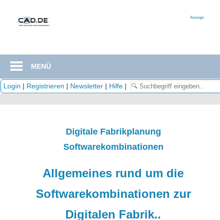
Zum
Inhalt
Anzeige:
springen
MENÜ
Login
|
Registrieren
|
Newsletter
|
Hilfe
|
Digitale Fabrikplanung
Softwarekombinationen
Allgemeines rund um die
Softwarekombinationen zur
Digitalen Fabrik..