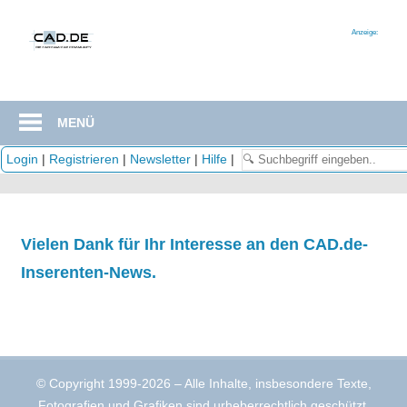
Zum
Inhalt
Anzeige:
springen
MENÜ
Login
|
Registrieren
|
Newsletter
|
Hilfe
|
Vielen Dank für Ihr Interesse an den CAD.de-
Inserenten-News.
© Copyright 1999-2026 – Alle Inhalte, insbesondere Texte,
Fotografien und Grafiken sind urheberrechtlich geschützt.