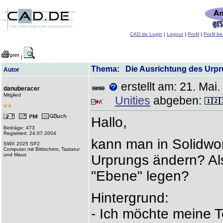
CAD.de Login
|
Logout
|
Profil
|
Profil b
|
Thema: Die Ausrichtung des Urpr
Autor
erstellt am: 21. Ma
danuberacer
Mitglied
Unities
abgeben:
Hallo,
Beiträge: 473
Registriert: 24.07.2004
kann man in Solidwor
SWX 2025 SP2
Computer mit Bildschirm, Tastatur
und Maus
Urprungs ändern? Als
"Ebene" legen?
Hintergrund:
- Ich möchte meine 