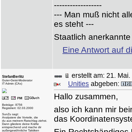
------------------
--- Man muß nicht a
es steht ---
Staatlich anerkannt
Eine Antwort auf d
erstellt am: 21. Ma
StefanBerlitz
Guter-Geist-Moderator
Unities
abgeben:
IT Admin (CAx)
Hallo zusammen,
Beiträge: 8756
also ich kann mir bei
Registriert: 02.03.2000
SunZu sagt:
das Koordinatensyst
Analysiere die Vorteile, die
du aus meinem Ratschlag ziehst.
Dann gliedere deine Kräfte
entsprechend und mache dir
Ein Rechtshändiges 
außergewöhnliche Taktiken