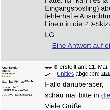
hätte. Ich kann es j
Eingangsposting) abe
fehlerhafte Ausricht
hinein in die 2D-Skiz
LG
Eine Antwort auf d
erstellt am: 21. Ma
Andi Spieler
Mitglied
Unities
abgeben:
Mechaniker
Hallo danuberacer,
Beiträge: 1481
Registriert: 12.12.2002
schau mal bitte in
di
SOLIDWORKS 2026SP1.1
Viele Grüße