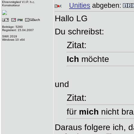
Ehrenmitglied V.I.P. h.c.
Unities
abgeben:
Konstrukteur
Hallo LG
Beiträge: 5260
Du schreibst:
Registriert: 15.04.2007
SWX 2019
Windows 10 x64
Zitat:
Ich
möchte
und
Zitat:
für
mich
nicht br
Daraus folgere ich,