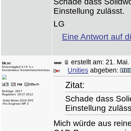
Schade dass Solidwo
Einstellung zulässt.
LG
Eine Antwort auf d
erstellt am: 21. Ma
bk.sc
Ehrenmitglied V.I.P. h.c.
Unities
abgeben:
Konstrukteur Sondermaschinenbau
Zitat:
Beiträge: 2817
Registriert: 18.07.2012
Schade dass Soli
-Solid Works 2019 SP5
-Pro Engineer WF 3
Einstellung zuläss
Mich würde aus reine