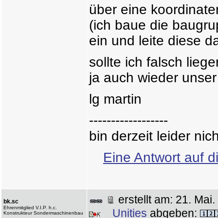
über eine koordinate
(ich baue die baugr
ein und leite diese 
sollte ich falsch lieg
ja auch wieder unse
lg martin
------------------
bin derzeit leider ni
Eine Antwort auf d
erstellt am: 21. Ma
bk.sc
Ehrenmitglied V.I.P. h.c.
Unities
abgeben:
Konstrukteur Sondermaschinenbau