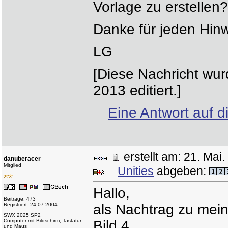
Vorlage zu erstellen?
Danke für jeden Hin
LG
[Diese Nachricht wu
2013 editiert.]
Eine Antwort auf d
erstellt am: 21. Ma
danuberacer
Mitglied
Unities
abgeben:
Hallo,
Beiträge: 473
Registriert: 24.07.2004
als Nachtrag zu mein
SWX 2025 SP2
Computer mit Bildschirm, Tastatur
Bild 4
und Maus