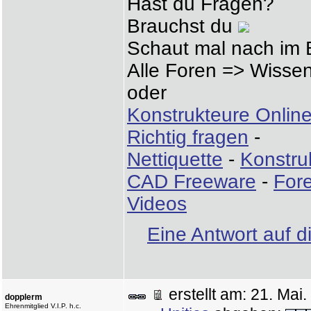
Hast du Fragen?
Brauchst du
Schaut mal nach im 
Alle Foren => Wissen
oder
Konstrukteure Onlin
Richtig fragen
-
Nettiquette
-
Konstruk
CAD Freeware
-
Fore
Videos
Eine Antwort auf d
erstellt am: 21. Ma
dopplerm
Ehrenmitglied V.I.P. h.c.