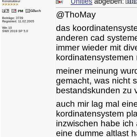
Unities
abgeben:
Konstrukteur
@ThoMay
Beiträge: 3739
Registriert: 11.02.2005
das koordinatensyste
Win 10
SWX 2019 SP 5.0
anderen cad systemen
immer wieder mit di
kordinatensystemen 
meiner meinung wurde
gemacht, was nicht s
bestandskunden zu v
auch mir lag mal ein
kordinatensystem pla
inzwischen habe ich 
eine dumme altlast h