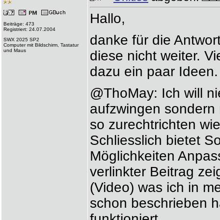
Hallo,
Beiträge: 473
Registriert: 24.07.2004
danke für die Antwort
SWX 2025 SP2
Computer mit Bildschirm, Tastatur
und Maus
diese nicht weiter. V
dazu ein paar Ideen.
@ThoMay: Ich will 
aufzwingen sondern
so zurechtrichten wie 
Schliesslich bietet S
Möglichkeiten Anpa
verlinkter Beitrag ze
(Video) was ich in 
schon beschrieben h
funktioniert.