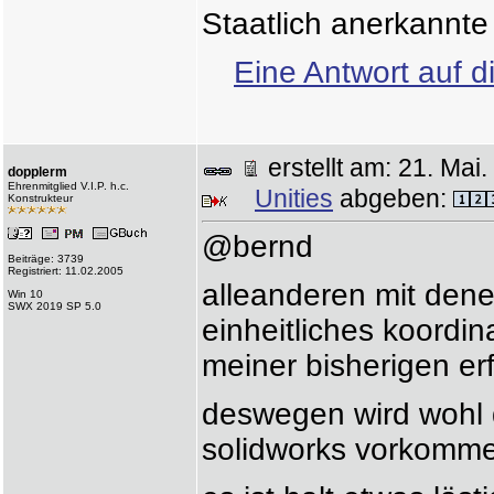
Staatlich anerkannt
Eine Antwort auf d
erstellt am: 21. Ma
dopplerm
Ehrenmitglied V.I.P. h.c.
Unities
abgeben:
Konstrukteur
@bernd
Beiträge: 3739
Registriert: 11.02.2005
alleanderen mit den
Win 10
SWX 2019 SP 5.0
einheitliches koordi
meiner bisherigen e
deswegen wird wohl 
solidworks vorkomm