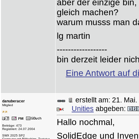
aber der einzige bin
gleich machen?
warum musss man d
lg martin
------------------
bin derzeit leider ni
Eine Antwort auf d
erstellt am: 21. Ma
danuberacer
Mitglied
Unities
abgeben:
Hallo nochmal,
Beiträge: 473
Registriert: 24.07.2004
SolidEdge und Inven
SWX 2025 SP2
Computer mit Bildschirm, Tastatur