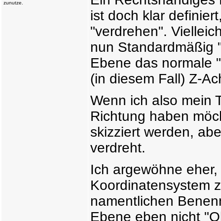
zunutze.
ist doch klar definie
"verdrehen". Vielleic
nun Standardmäßig "Vo
Ebene das normale "
(in diesem Fall) Z-Ac
Wenn ich also mein T
Richtung haben möch
skizziert werden, ab
verdreht.
Ich argewöhne eher, 
Koordinatensystem zu
namentlichen Benen
Ebene eben nicht "O