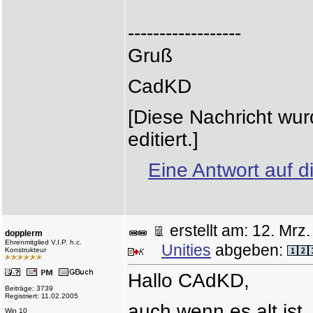
------------------
Gruß
CadKD
[Diese Nachricht wu
editiert.]
Eine Antwort auf d
erstellt am: 12. M
dopplerm
Ehrenmitglied V.I.P. h.c.
Unities
abgeben:
Konstrukteur
Hallo CAdKD,
Beiträge: 3739
Registriert: 11.02.2005
auch wenn es alt ist,
Win 10