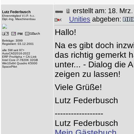
erstellt am: 18. M
Lutz Federbusch
Ehrenmitglied V.I.P. h.c.
Unities
abgeben:
Dipl.-Ing. Maschinenbau
Hallo!
Beiträge: 3099
Na es gibt doch inzw
Registriert: 03.12.2001
alle SW seit 97+
das richtig gemerkt 
AutoCAD2016-2022
ERP ProAlpha + CA-Link
Intel Core i7-7820K 32GB
unter... - Dialog di
Win10x64 Quadro K5000
SpacePilot
zeigen zu lassen!
Viele Grüße!
Lutz Federbusch
------------------
Lutz Federbusch
Mein Gästebuch