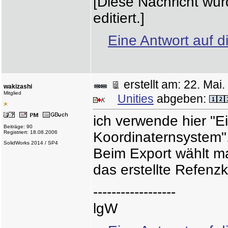
[Diese Nachricht wu
editiert.]
Eine Antwort auf d
erstellt am: 22. Ma
wakizashi
Mitglied
Unities
abgeben:
ich verwende hier "
Beiträge: 90
Registriert: 18.08.2006
Koordinaternsystem"
SolidWorks 2014 / SP4
Beim Export wählt m
das erstellte Refenz
------------------
lgW