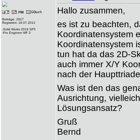
Hallo zusammen,
Beiträge: 2817
es ist zu beachten, d
Registriert: 18.07.2012
-Solid Works 2019 SP5
Koordinatensystem e
-Pro Engineer WF 3
Koordinatensystem ist
tun hat da das 2D-S
auch immer X/Y Koo
nach der Haupttriade
Was ist den das gena
Ausrichtung, vielleic
Lösungsansatz?
Gruß
Bernd