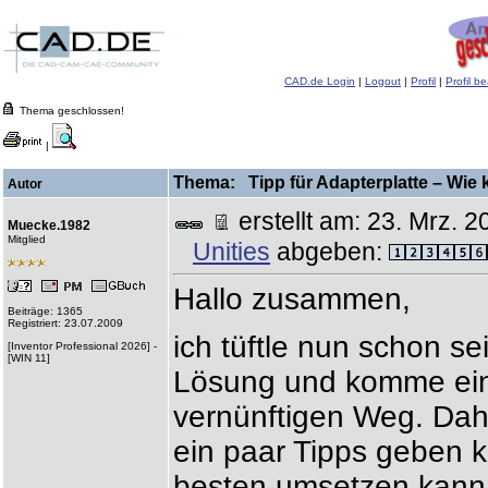
CAD.de Login
|
Logout
|
Profil
|
Profil b
Thema geschlossen!
|
Thema: Tipp für Adapterplatte – Wie 
Autor
erstellt am: 23. Mrz.
Muecke.1982
Mitglied
Unities
abgeben:
Hallo zusammen,
Beiträge: 1365
Registriert: 23.07.2009
ich tüftle nun schon s
[Inventor Professional 2026] -
[WIN 11]
Lösung und komme einf
vernünftigen Weg. Dahe
ein paar Tipps geben k
besten umsetzen kann.