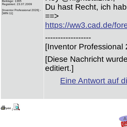
Beiträge: 1365
Registriert: 23.07.2009
Du hast Recht, ich habe
[Inventor Professional 2026] -
[WIN 11]
==>
https://ww3.cad.de/f
------------------
[Inventor Professional 
[Diese Nachricht wurd
editiert.]
Eine Antwort auf d
|