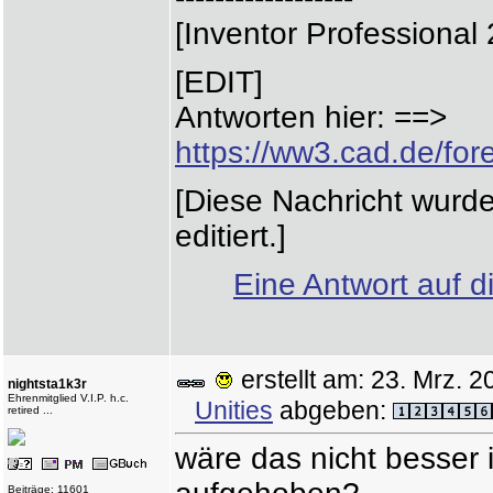
[Inventor Professional 
[EDIT]
Antworten hier: ==>
https://ww3.cad.de/f
[Diese Nachricht wurd
editiert.]
Eine Antwort auf d
erstellt am: 23. Mrz.
nightsta1k3r
Ehrenmitglied V.I.P. h.c.
Unities
abgeben:
retired ...
wäre das nicht besser 
Beiträge: 11601