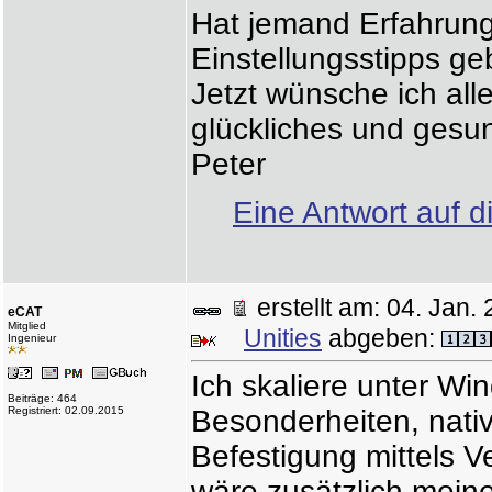
Hat jemand Erfahrun
Einstellungsstipps g
Jetzt wünsche ich all
glückliches und gesu
Peter
Eine Antwort auf d
erstellt am: 04. Ja
eCAT
Mitglied
Unities
abgeben:
Ingenieur
Ich skaliere unter W
Beiträge: 464
Registriert: 02.09.2015
Besonderheiten, nati
Befestigung mittels 
wäre zusätzlich mein