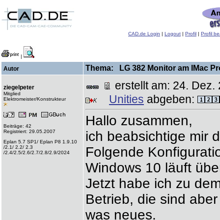
CAD.de Login
|
Logout
|
Profil
|
Profil b
|
Thema: LG 382 Monitor am IMac Pro 
Autor
erstellt am: 24. De
ziegelpeter
Mitglied
Unities
abgeben:
Elektromeister/Konstrukteur
Hallo zusammen,
Beiträge: 42
Registriert: 29.05.2007
ich beabsichtige mi
Eplan 5.7 SP1/ Eplan P8 1.9.10
/2.1/ 2.2/ 2.3
Folgende Konfiguratio
/2.4/2.5/2.6/2.7/2.8/2.9/2024
Windows 10 läuft über
Jetzt habe ich zu dem
Betrieb, die sind abe
was neues.