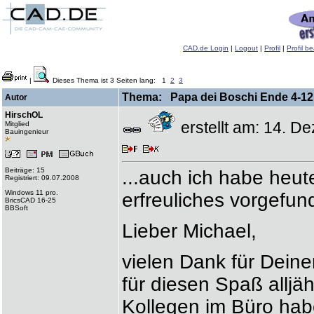
CAD.de Login
|
Logout
|
Profil
|
Profil b
|
Dieses Thema ist 3 Seiten lang:
1
2
3
Thema: Papa dei Boschi Ende 4-12 1
Autor
HirschOL
erstellt am: 14. 
Mitglied
Bauingenieur
Beiträge: 15
...auch ich habe heu
Registriert: 09.07.2008
Windows 11 pro.
erfreuliches vorgefun
BricsCAD 16-25
BBSoft
Lieber Michael,
vielen Dank für Dein
für diesen Spaß alljäh
Kollegen im Büro hab