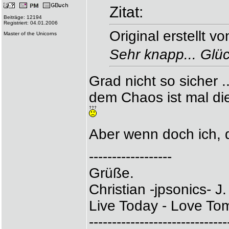
Zitat:
Beiträge: 12194
Registriert: 04.01.2006
Original erstellt 
Master of the Unicorns
Sehr knapp... Glü
Grad nicht so sicher .
dem Chaos ist mal die
Aber wenn doch ich, 
------------------
Grüße.
Christian -jpsonics- J.
Live Today - Love Tom
------------------------------