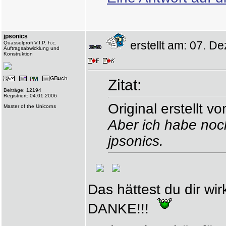
jpsonics
erstellt am: 07. 
Quasselprofi V.I.P. h.c.
Auftragsabwicklung und
Konstruktion
Zitat:
Beiträge: 12194
Registriert: 04.01.2006
Original erstellt v
Master of the Unicorns
Aber ich habe noch
jpsonics.
Das hättest du dir wir
DANKE!!!