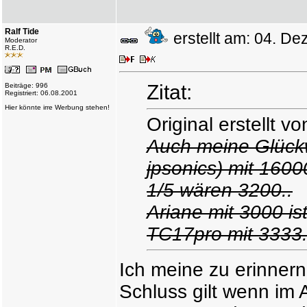
Ralf Tide
erstellt am: 04. 
Moderator
R.E.D.
Zitat:
Beiträge: 996
Registriert: 06.08.2001
Hier könnte irre Werbung stehen!
Original erstellt vo
Auch meine Glück
jpsonics) mit 16000
1/5 wären 3200..
Ariane mit 3000 is
TC17pro mit 3333.
Ich meine zu erinnern
Schluss gilt wenn im