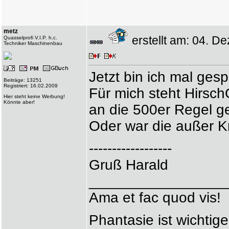
metz
erstellt am: 04. 
Quasselprofi V.I.P. h.c.
Techniker Maschinenbau
Jetzt bin ich mal ges
Beiträge: 13251
Registriert: 16.02.2009
Für mich steht Hirsch
Hier steht keine Werbung!
Könnte aber!
an die 500er Regel g
Oder war die außer K
------------------
Gruß Harald
_________________
Ama et fac quod vis!
Phantasie ist wichtige