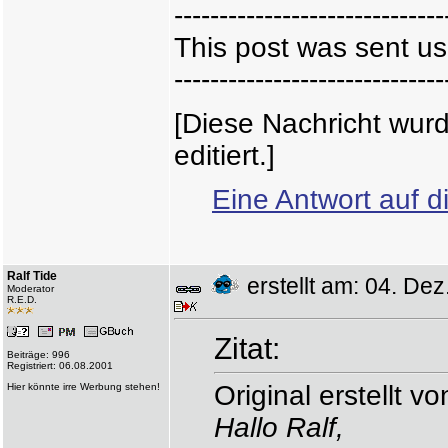
------------------------------
This post was sent us
------------------------------
[Diese Nachricht wur
editiert.]
Eine Antwort auf d
Ralf Tide
erstellt am: 04. D
Moderator
R.E.D.
Zitat:
Beiträge: 996
Registriert: 06.08.2001
Original erstellt v
Hier könnte irre Werbung stehen!
Hallo Ralf,