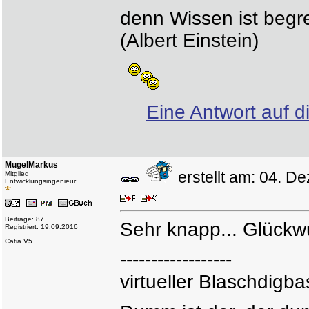
denn Wissen ist begr
(Albert Einstein)
Eine Antwort auf d
MugelMarkus
erstellt am: 04. 
Mitglied
Entwicklungsingenieur
Beiträge: 87
Sehr knapp... Glückw
Registriert: 19.09.2016
Catia V5
------------------
virtueller Blaschdigba