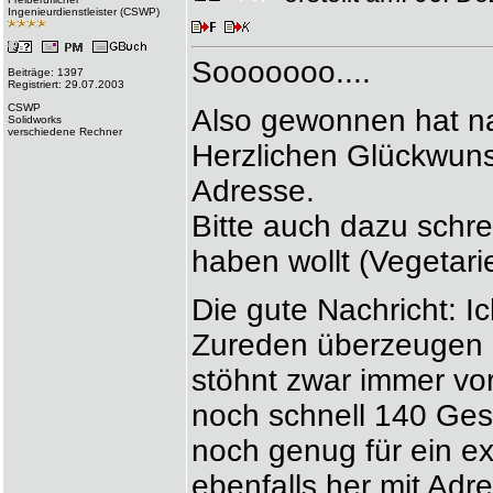
Ingenieurdienstleister (CSWP)
Sooooooo....
Beiträge: 1397
Registriert: 29.07.2003
CSWP
Also gewonnen hat na
Solidworks
verschiedene Rechner
Herzlichen Glückwunsc
Adresse.
Bitte auch dazu schre
haben wollt (Vegetarie
Die gute Nachricht: Ic
Zureden überzeugen 
stöhnt zwar immer vo
noch schnell 140 Ges
noch genug für ein ext
ebenfalls her mit Adr