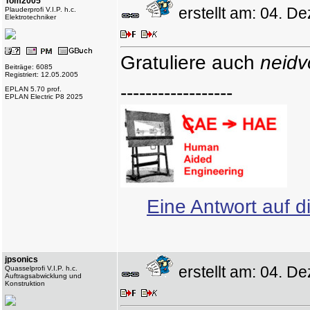
Tom2005
erstellt am: 04. 
Plauderprofi V.I.P. h.c.
Elektrotechniker
Gratuliere auch
neidvo
Beiträge: 6085
Registriert: 12.05.2005
------------------
EPLAN 5.70 prof.
EPLAN Electric P8 2025
Eine Antwort auf d
jpsonics
erstellt am: 04. 
Quasselprofi V.I.P. h.c.
Auftragsabwicklung und
Konstruktion