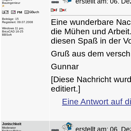
erstellt am: 06. 
Bauingenieur
Beiträge: 15
Eine wunderbare Nach
Registriert: 09.07.2008
Windows 11 pro.
die Mühen und Arbeit.
BricsCAD 16-25
BBSoft
diesen Spaß in der V
Gruß aus dem verschn
Gunnar
[Diese Nachricht wur
editiert.]
Eine Antwort auf d
Jonischkeit
erstellt am: 06. 
Moderator
Freiberuflicher