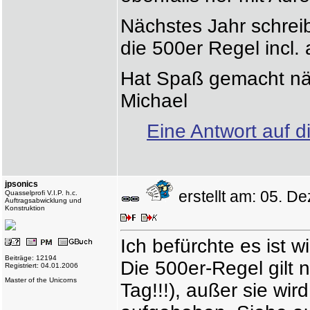
Nächstes Jahr schrei
die 500er Regel incl. 
Hat Spaß gemacht nä
Michael
Eine Antwort auf d
jpsonics
erstellt am: 05. 
Quasselprofi V.I.P. h.c.
Auftragsabwicklung und
Konstruktion
Ich befürchte es ist 
Beiträge: 12194
Die 500er-Regel gilt n
Registriert: 04.01.2006
Master of the Unicorns
Tag!!!), außer sie wir