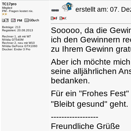
TC17pro
erstellt am: 07. 
Mitglied
PM - Fragen kostet nix.
Beiträge: 213
Sooooo, da die Gewinn
Registriert: 20.08.2013
Rechner 1, alt mit W7
ich den Gewinnern rec
NVidia GT540M
Rechner 2, neu mit W10
NVidia GeForce GTX1060
zu Ihrem Gewinn gratu
Drucker: Ender 3 Pro
Aber ich möchte mich 
seine alljährlichen A
bedanken.
Für ein "Frohes Fest" 
"Bleibt gesund" geht
------------------
Freundliche Grüße