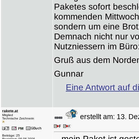
Paketes sofort besch
kommenden Mittwoch n
sondern um eine Brotz
Demnach nicht nur vo
Nutzniessern im Büro
Gruß aus dem Norde
Gunnar
Eine Antwort auf d
rakete.at
erstellt am: 13. 
Mitglied
Technische Zeichnerin
Beiträge: 25
...mein Paket ist ge
Registriert: 08.08.2006