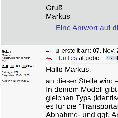
Gruß
Markus
Eine Antwort auf d
erstellt am: 07. No
Rolan
Mitglied
Unities
abgeben:
Konstruktionsingenieur
Hallo Markus,
Beiträge: 179
Registriert: 15.04.2005
an dieser Stelle wird
AMech / Inventor 2023
In deinem Modell gib
gleichen Typs (identis
es für die "Transport
Abnahme- und ggf. An