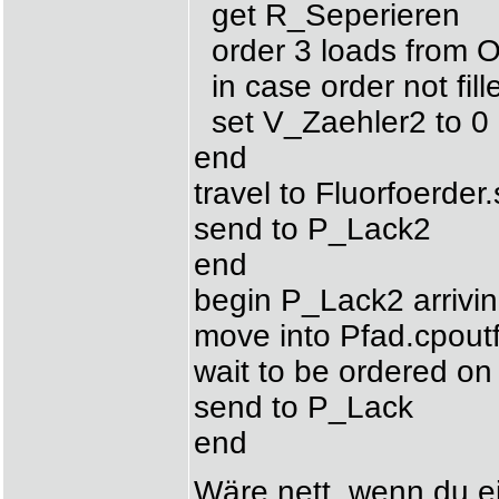
get R_Seperieren
order 3 loads from O
in case order not fi
set V_Zaehler2 to 0
end
travel to Fluorfoerder
send to P_Lack2
end
begin P_Lack2 arrivi
move into Pfad.cpoutf
wait to be ordered o
send to P_Lack
end
Wäre nett, wenn du e