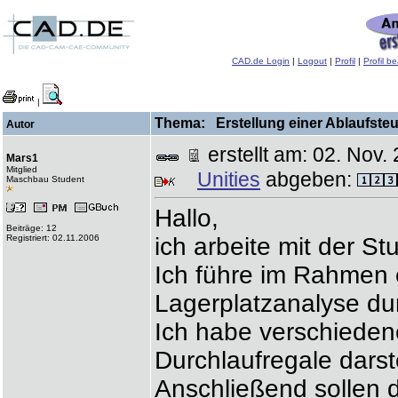
CAD.de Login
|
Logout
|
Profil
|
Profil b
|
Thema: Erstellung einer Ablaufsteu
Autor
erstellt am: 02. No
Mars1
Mitglied
Unities
abgeben:
Maschbau Student
Hallo,
Beiträge: 12
Registriert: 02.11.2006
ich arbeite mit der S
Ich führe im Rahmen 
Lagerplatzanalyse du
Ich habe verschiede
Durchlaufregale darst
Anschließend sollen 