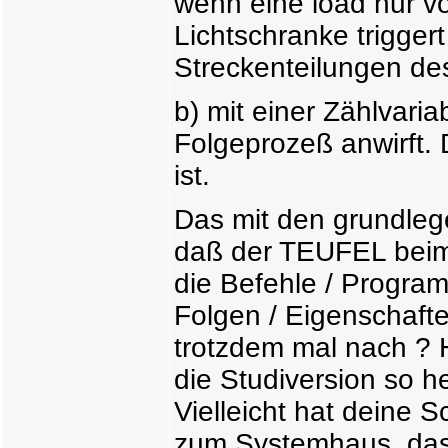
wenn eine load nur vo
Lichtschranke trigger
Streckenteilungen de
b) mit einer Zählvari
Folgeprozeß anwirft. 
ist.
Das mit den grundleg
daß der TEUFEL beim 
die Befehle / Progra
Folgen / Eigenschafte
trotzdem mal nach ? 
die Studiversion so he
Vielleicht hat deine 
zum Systemhaus, das 