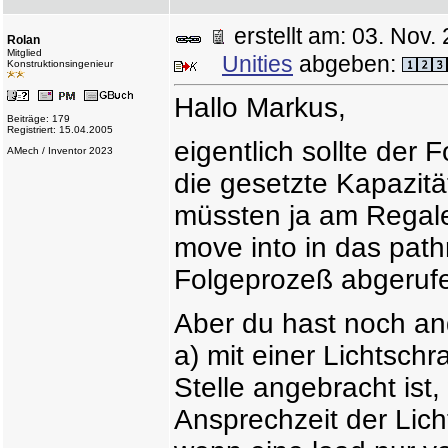
erstellt am: 03. No
Rolan
Mitglied
Unities
abgeben:
Konstruktionsingenieur
Hallo Markus,
Beiträge: 179
Registriert: 15.04.2005
eigentlich sollte der
AMech / Inventor 2023
die gesetzte Kapazität
müssten ja am Regale
move into in das path
Folgeprozeß abgeruf
Aber du hast noch an
a) mit einer Lichtsch
Stelle angebracht ist,
Ansprechzeit der Lic