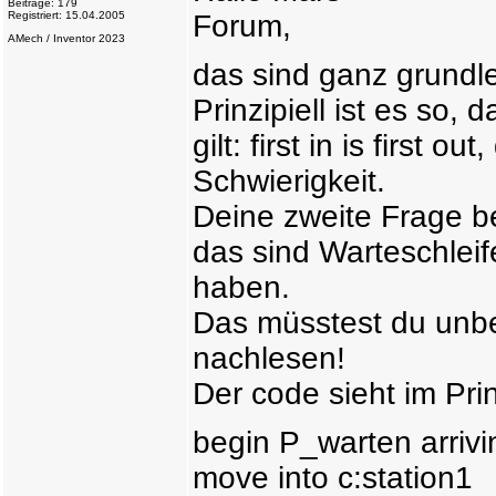
Beiträge: 179
Registriert: 15.04.2005
Forum,
AMech / Inventor 2023
das sind ganz grundle
Prinzipiell ist es so,
gilt: first in is first o
Schwierigkeit.
Deine zweite Frage be
das sind Warteschlei
haben.
Das müsstest du unb
nachlesen!
Der code sieht im Pri
begin P_warten arrivi
move into c:station1