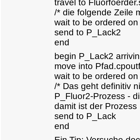
travel to Fluorfoerder
/* die folgende Zeile m
wait to be ordered o
send to P_Lack2
end
begin P_Lack2 arrivi
move into Pfad.cpoutf
wait to be ordered o
/* Das geht definitiv n
P_Fluor2-Prozess - d
damit ist der Prozess 
send to P_Lack
end
Ein Tip: Versuche doc