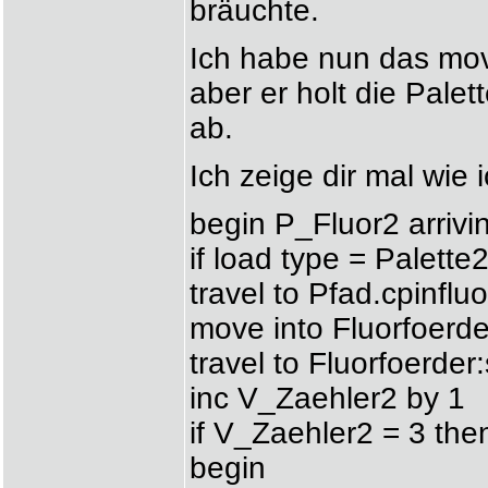
bräuchte.
Ich habe nun das mov
aber er holt die Pale
ab.
Ich zeige dir mal wie 
begin P_Fluor2 arrivi
if load type = Palette
travel to Pfad.cpinflu
move into Fluorfoerde
travel to Fluorfoerder
inc V_Zaehler2 by 1
if V_Zaehler2 = 3 the
begin