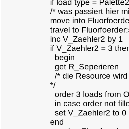
if load type = Palette
/* was passiert hier m
move into Fluorfoerde
travel to Fluorfoerder
inc V_Zaehler2 by 1
if V_Zaehler2 = 3 the
begin
get R_Seperieren
/* die Resource wird 
*/
order 3 loads from O
in case order not fi
set V_Zaehler2 to 0
end