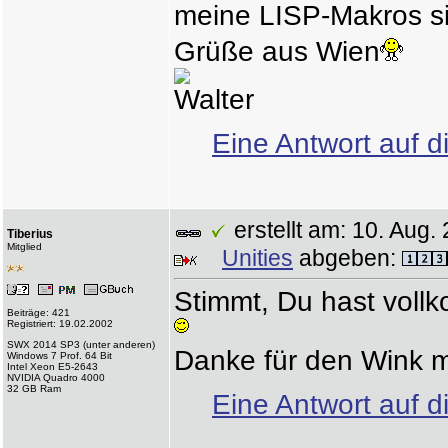
meine LISP-Makros s
Grüße aus Wien
Walter
Eine Antwort auf d
erstellt am: 10. Au
Tiberius
Mitglied
Unities
abgeben:
Stimmt, Du hast vollk
Beiträge: 421
Registriert: 19.02.2002
SWX 2014 SP3 (unter anderen)
Danke für den Wink m
Windows 7 Prof. 64 Bit
Intel Xeon E5-2643
NVIDIA Quadro 4000
32 GB Ram
Eine Antwort auf d