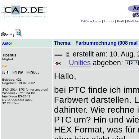
CAD.de Login
|
Logout
|
Profil
|
Profil b
|
Thema: Farbumrechnung (908 mal 
Autor
erstellt am: 10. Au
Tiberius
Mitglied
Unities
abgeben:
Hallo,
Beiträge: 421
Registriert: 19.02.2002
bei PTC finde ich imm
SWX 2014 SP3 (unter anderen)
Windows 7 Prof. 64 Bit
Intel Xeon E5-2643
Farbwert darstellen. 
NVIDIA Quadro 4000
32 GB Ram
dahinter. Wie rechne
PTC um? Hin und wie
HEX Format, was für mi