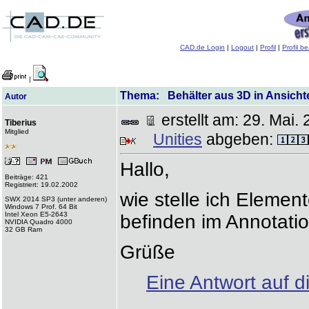
CAD.de Login
|
Logout
|
Profil
|
Profil b
|
Thema: Behälter aus 3D in Ansichte
Autor
erstellt am: 29. Ma
Tiberius
Mitglied
Unities
abgeben:
Hallo,
Beiträge: 421
Registriert: 19.02.2002
wie stelle ich Elemen
SWX 2014 SP3 (unter anderen)
Windows 7 Prof. 64 Bit
Intel Xeon E5-2643
befinden im Annotatio
NVIDIA Quadro 4000
32 GB Ram
Grüße
Eine Antwort auf d