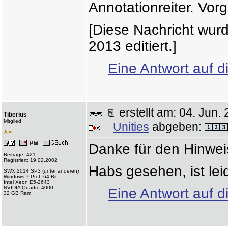
Annotationreiter. Vor
[Diese Nachricht wurd
2013 editiert.]
Eine Antwort auf d
erstellt am: 04. Ju
Tiberius
Mitglied
Unities
abgeben:
Danke für den Hinwei
Beiträge: 421
Registriert: 19.02.2002
Habs gesehen, ist lei
SWX 2014 SP3 (unter anderen)
Windows 7 Prof. 64 Bit
Intel Xeon E5-2643
NVIDIA Quadro 4000
Eine Antwort auf d
32 GB Ram