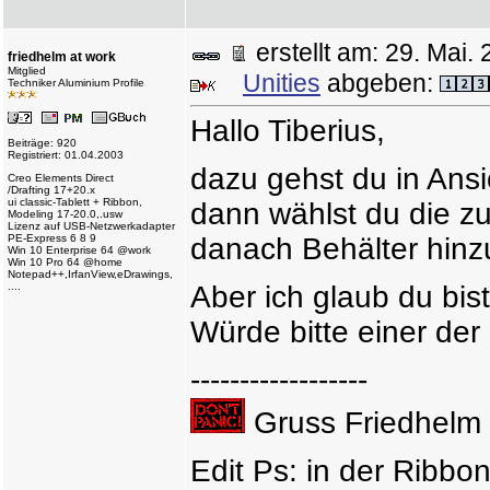
erstellt am: 29. Ma
friedhelm at work
Mitglied
Unities
abgeben:
Techniker Aluminium Profile
Hallo Tiberius,
Beiträge: 920
Registriert: 01.04.2003
dazu gehst du in Ansi
Creo Elements Direct
/Drafting 17+20.x
ui classic-Tablett + Ribbon,
dann wählst du die z
Modeling 17-20.0,.usw
Lizenz auf USB-Netzwerkadapter
PE-Express 6 8 9
danach Behälter hinz
Win 10 Enterprise 64 @work
Win 10 Pro 64 @home
Notepad++,IrfanView,eDrawings,
....
Aber ich glaub du bis
Würde bitte einer d
------------------
Gruss Friedhelm
Edit Ps: in der Ribbo