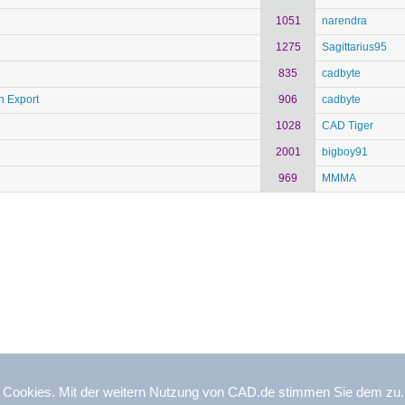
1051
narendra
1275
Sagittarius95
835
cadbyte
h Export
906
cadbyte
1028
CAD Tiger
2001
bigboy91
969
MMMA
– Alle Inhalte, insbesondere Texte, Fotografien und Grafiken sind urhe
 Cookies. Mit der weitern Nutzung von CAD.de stimmen Sie dem zu
ßlich der Vervielfältigung, Veröffentlichung, Bearbeitung und Übersetzun