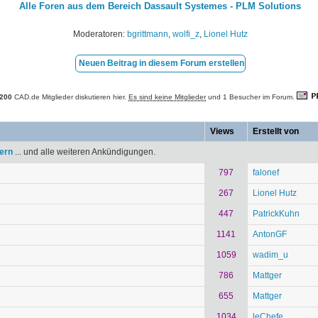
Alle Foren aus dem Bereich Dassault Systemes - PLM Solutions
Moderatoren:
bgrittmann
,
wolfi_z
,
Lionel Hutz
Neuen Beitrag in diesem Forum erstellen
200
CAD.de Mitglieder diskutieren hier.
Es sind keine Mitglieder
und 1 Besucher im Forum.
Views
Erstellt von
tern
... und alle weiteren Ankündigungen.
797
falonef
267
Lionel Hutz
447
PatrickKuhn
1141
AntonGF
1059
wadim_u
786
Mattger
655
Mattger
1034
leChefe