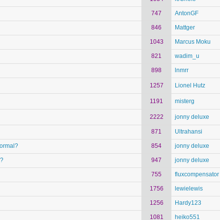
747
AntonGF
846
Mattger
1043
Marcus Moku
821
wadim_u
898
lnmrr
1257
Lionel Hutz
1191
misterg
2222
jonny deluxe
871
Ultrahansi
normal?
854
jonny deluxe
e?
947
jonny deluxe
d
755
fluxcompensator
1756
lewielewis
1256
Hardy123
1081
heiko551