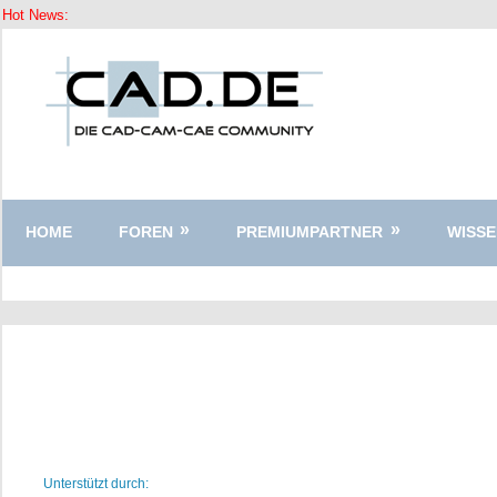
Hot News:
Zum
Inhalt
springen
HOME
FOREN
PREMIUMPARTNER
WISSE
Unterstützt durch: