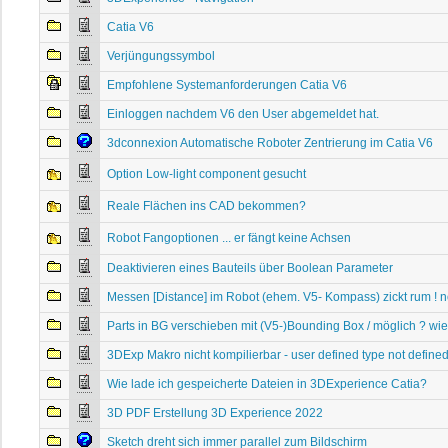
Catia V6
Verjüngungssymbol
Empfohlene Systemanforderungen Catia V6
Einloggen nachdem V6 den User abgemeldet hat.
3dconnexion Automatische Roboter Zentrierung im Catia V6
Option Low-light component gesucht
Reale Flächen ins CAD bekommen?
Robot Fangoptionen ... er fängt keine Achsen
Deaktivieren eines Bauteils über Boolean Parameter
Messen [Distance] im Robot (ehem. V5- Kompass) zickt rum ! 
Parts in BG verschieben mit (V5-)Bounding Box / möglich ? wi
3DExp Makro nicht kompilierbar - user defined type not define
Wie lade ich gespeicherte Dateien in 3DExperience Catia?
3D PDF Erstellung 3D Experience 2022
Sketch dreht sich immer parallel zum Bildschirm