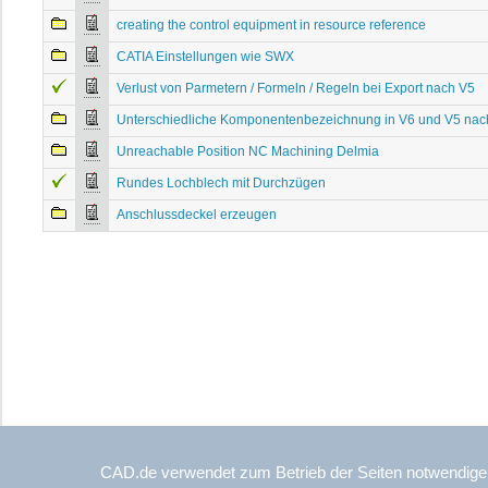
creating the control equipment in resource reference
CATIA Einstellungen wie SWX
Verlust von Parmetern / Formeln / Regeln bei Export nach V5
Unterschiedliche Komponentenbezeichnung in V6 und V5 nac
Unreachable Position NC Machining Delmia
Rundes Lochblech mit Durchzügen
Anschlussdeckel erzeugen
© Copyright 1999-2026 
CAD.de verwendet zum Betrieb der Seiten notwendige
Alle Rechte, einschlie