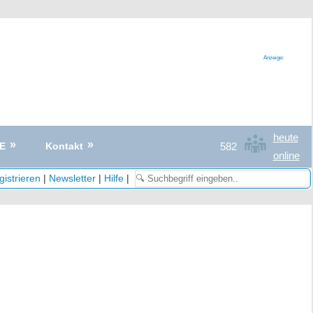
Anzeige:
heute
582
E
Kontakt
online
istrieren
|
Newsletter
|
Hilfe
|