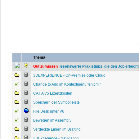
.
Thema
Gut zu wissen
 lesenswerte Praxistipps, die den Job erleich
3DEXPERIENCE - On-Premise oder Cloud
Change to Add im Kontextmenü fehlt mir
CATIA V5 Lizenzkosten
Speichern der Symbolleiste
File Desk unter V6
Bewegen im Assembly
Verdeckte Linien im Drafting
3DExperience - Navigation