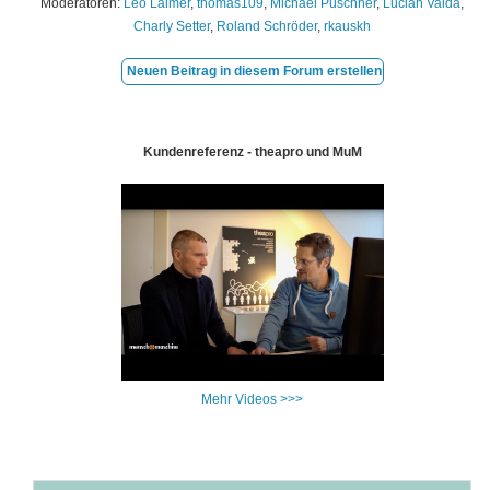
Moderatoren:
Leo Laimer
,
thomas109
,
Michael Puschner
,
Lucian Vaida
,
Charly Setter
,
Roland Schröder
,
rkauskh
Neuen Beitrag in diesem Forum erstellen
Kundenreferenz - theapro und MuM
Mehr Videos >>>