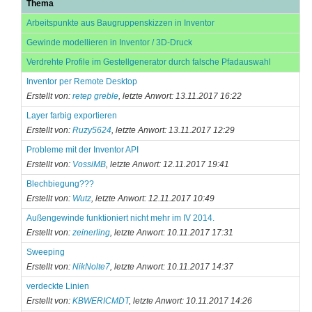
Thema
Arbeitspunkte aus Baugruppenskizzen in Inventor
Gewinde modellieren in Inventor / 3D-Druck
Verdrehte Profile im Gestellgenerator durch falsche Pfadauswahl
Inventor per Remote Desktop
Erstellt von:
retep greble
, letzte Anwort: 13.11.2017 16:22
Layer farbig exportieren
Erstellt von:
Ruzy5624
, letzte Anwort: 13.11.2017 12:29
Probleme mit der Inventor API
Erstellt von:
VossiMB
, letzte Anwort: 12.11.2017 19:41
Blechbiegung???
Erstellt von:
Wutz
, letzte Anwort: 12.11.2017 10:49
Außengewinde funktioniert nicht mehr im IV 2014.
Erstellt von:
zeinerling
, letzte Anwort: 10.11.2017 17:31
Sweeping
Erstellt von:
NikNolte7
, letzte Anwort: 10.11.2017 14:37
verdeckte Linien
Erstellt von:
KBWERICMDT
, letzte Anwort: 10.11.2017 14:26