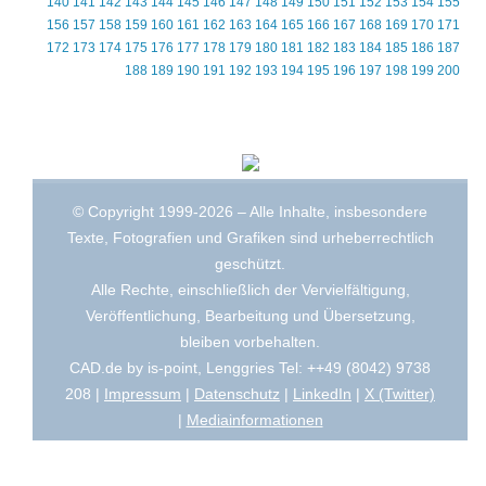
140
141
142
143
144
145
146
147
148
149
150
151
152
153
154
155
156
157
158
159
160
161
162
163
164
165
166
167
168
169
170
171
172
173
174
175
176
177
178
179
180
181
182
183
184
185
186
187
188
189
190
191
192
193
194
195
196
197
198
199
200
© Copyright 1999-2026 – Alle Inhalte, insbesondere
Texte, Fotografien und Grafiken sind urheberrechtlich
geschützt.
Alle Rechte, einschließlich der Vervielfältigung,
Veröffentlichung, Bearbeitung und Übersetzung,
bleiben vorbehalten.
CAD.de by is-point, Lenggries Tel: ++49 (8042) 9738
208 |
Impressum
|
Datenschutz
|
LinkedIn
|
X (Twitter)
|
Mediainformationen