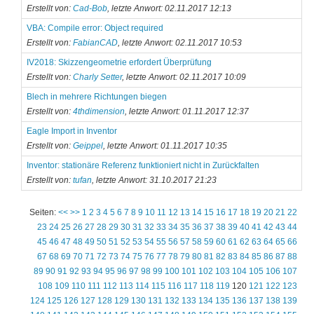
Erstellt von:
Cad-Bob
, letzte Anwort: 02.11.2017 12:13
VBA: Compile error: Object required
Erstellt von:
FabianCAD
, letzte Anwort: 02.11.2017 10:53
IV2018: Skizzengeometrie erfordert Überprüfung
Erstellt von:
Charly Setter
, letzte Anwort: 02.11.2017 10:09
Blech in mehrere Richtungen biegen
Erstellt von:
4thdimension
, letzte Anwort: 01.11.2017 12:37
Eagle Import in Inventor
Erstellt von:
Geippel
, letzte Anwort: 01.11.2017 10:35
Inventor: stationäre Referenz funktioniert nicht in Zurückfalten
Erstellt von:
tufan
, letzte Anwort: 31.10.2017 21:23
Seiten:
<<
>>
1
2
3
4
5
6
7
8
9
10
11
12
13
14
15
16
17
18
19
20
21
22
23
24
25
26
27
28
29
30
31
32
33
34
35
36
37
38
39
40
41
42
43
44
45
46
47
48
49
50
51
52
53
54
55
56
57
58
59
60
61
62
63
64
65
66
67
68
69
70
71
72
73
74
75
76
77
78
79
80
81
82
83
84
85
86
87
88
89
90
91
92
93
94
95
96
97
98
99
100
101
102
103
104
105
106
107
108
109
110
111
112
113
114
115
116
117
118
119
120
121
122
123
124
125
126
127
128
129
130
131
132
133
134
135
136
137
138
139