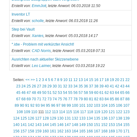
Erstellt von:
EmmJott
, letzte Anwort: 06.03.2018 11:50
Inventor LT
Erstellt von:
scholle
, letzte Anwort: 06.03.2018 11:26
Step bei Vault
Erstellt von:
Xantes
, letzte Anwort: 05.03.2018 14:17
*.idw - Problem mit verkürzter Ansicht!
Erstellt von:
CAD Norris
, letzte Anwort: 05.03.2018 07:31
Ausrichten nach aktueller Skizzenebene
Erstellt von:
Leo Laimer
, letzte Anwort: 03.03.2018 19:22
Seiten:
<<
>>
1
2
3
4
5
6
7
8
9
10
11
12
13
14
15
16
17
18
19
20
21
22
23
24
25
26
27
28
29
30
31
32
33
34
35
36
37
38
39
40
41
42
43
44
45
46
47
48
49
50
51
52
53
54
55
56
57
58
59
60
61
62
63
64
65
66
67
68
69
70
71
72
73
74
75
76
77
78
79
80
81
82
83
84
85
86
87
88
89
90
91
92
93
94
95
96
97
98
99
100
101
102
103
104
105
106
107
108
109
110
111
112
113
114
115
116
117
118
119
120
121
122
123
124
125
126
127
128
129
130
131
132
133
134
135
136
137
138
139
140
141
142
143
144
145
146
147
148
149
150
151
152
153
154
155
156
157
158
159
160
161
162
163
164
165
166
167
168
169
170
171