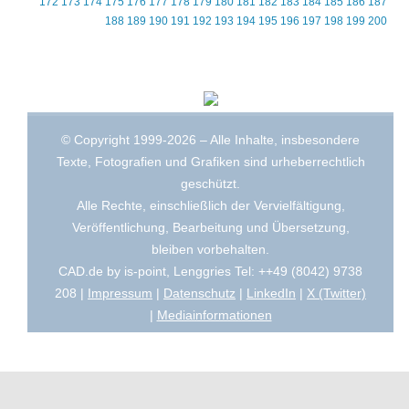
172
173
174
175
176
177
178
179
180
181
182
183
184
185
186
187
188
189
190
191
192
193
194
195
196
197
198
199
200
© Copyright 1999-2026 – Alle Inhalte, insbesondere
Texte, Fotografien und Grafiken sind urheberrechtlich
geschützt.
Alle Rechte, einschließlich der Vervielfältigung,
Veröffentlichung, Bearbeitung und Übersetzung,
bleiben vorbehalten.
CAD.de by is-point, Lenggries Tel: ++49 (8042) 9738
208 |
Impressum
|
Datenschutz
|
LinkedIn
|
X (Twitter)
|
Mediainformationen