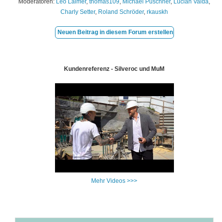
Moderatoren:
Leo Laimer
,
thomas109
,
Michael Puschner
,
Lucian Vaida
,
Charly Setter
,
Roland Schröder
,
rkauskh
Neuen Beitrag in diesem Forum erstellen
Kundenreferenz - Silveroc und MuM
Mehr Videos >>>