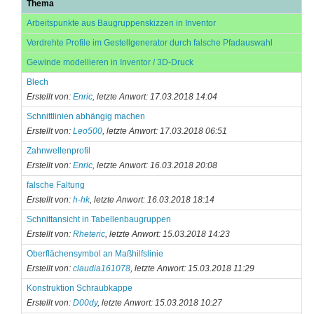
Thema
Arbeitspunkte aus Baugruppenskizzen in Inventor
Verdrehte Profile im Gestellgenerator durch falsche Pfadauswahl
Gewinde modellieren in Inventor / 3D-Druck
Blech
Erstellt von:
Enric
, letzte Anwort: 17.03.2018 14:04
Schnittlinien abhängig machen
Erstellt von:
Leo500
, letzte Anwort: 17.03.2018 06:51
Zahnwellenprofil
Erstellt von:
Enric
, letzte Anwort: 16.03.2018 20:08
falsche Faltung
Erstellt von:
h-hk
, letzte Anwort: 16.03.2018 18:14
Schnittansicht in Tabellenbaugruppen
Erstellt von:
Rheteric
, letzte Anwort: 15.03.2018 14:23
Oberflächensymbol an Maßhilfslinie
Erstellt von:
claudia161078
, letzte Anwort: 15.03.2018 11:29
Konstruktion Schraubkappe
Erstellt von:
D00dy
, letzte Anwort: 15.03.2018 10:27