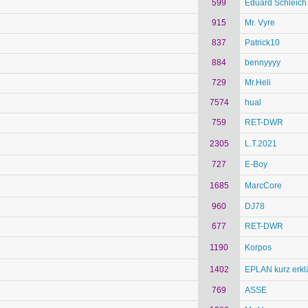
599
Eduard Schleich
915
Mr. Vyre
837
Patrick10
884
bennyyyy
729
Mr.Heli
7574
hual
759
RET-DWR
2305
L.T.2021
727
E-Boy
1685
MarcCore
960
DJ78
677
RET-DWR
1190
Korpos
1402
EPLAN kurz erklä
769
ASSE