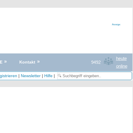
Anzeige:
heute
9492
E
Kontakt
online
istrieren
|
Newsletter
|
Hilfe
|