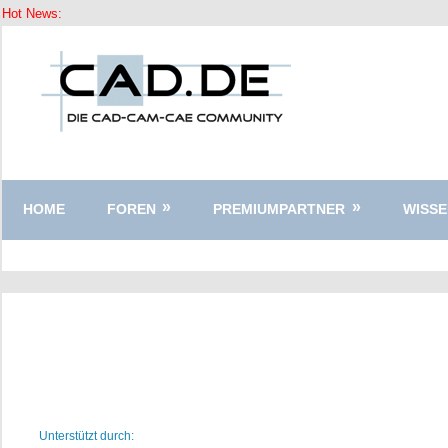
Hot News:
Zum
Inhalt
springen
HOME
FOREN
PREMIUMPARTNER
WISSE
Unterstützt durch: