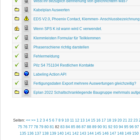
Wisst ihr bezüglich Bennenung von gleichrichtern was?
Kabelplan Auswerten
EDS V2.0, Phoenix Contact, Klemmen- Anschlussbezeichnung
Wenn SPS K ist wann wird C verwendet.
Klemmleisten Formular für Teilklemmen
Phasenschiene richtig darstellen
Fehlermeldung
Pilz S4 751104 Restlichen Kontakte
Labeling Action API
Fertigungsdaten Export mehrere Auswertungen gleichzeitig?
Eplan 2022 Schaltschranklegende Baugruppe mehrmals aufgel
Seiten:
<<
>>
1
2
3
4
5
6
7
8
9
10
11
12
13
14
15
16
17
18
19
20
21
22
23
75
76
77
78
79
80
81
82
83
84
85
86
87
88
89
90
91
92
93
94
95
96
97
135
136
137
138
139
140
141
142
143
144
145
146
147
148
149
150