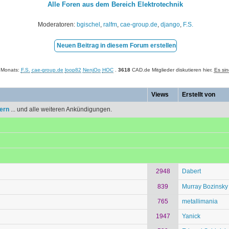
Alle Foren aus dem Bereich Elektrotechnik
Moderatoren:
bgischel
,
ralfm
,
cae-group.de
,
django
,
F.S.
Neuen Beitrag in diesem Forum erstellen
n Monats:
F.S.
cae-group.de
loop82
NenjOo
HOC
.
3618
CAD.de Mitglieder diskutieren hier.
Es sin
Views
Erstellt von
tern
... und alle weiteren Ankündigungen.
2948
Dabert
839
Murray Bozinsky
765
metallimania
1947
Yanick