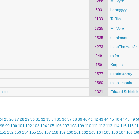
1286
Mr. Vyre
593
bennyyyy
1133
ToRied
1325
Mr. Vyre
1535
u.uhlmann
4273
LukeTheMast3r
949
ralfm
750
Korpos
1577
deadmazzay
1580
metallimania
istet
1321
Eduard Schleich
24
25
26
27
28
29
30
31
32
33
34
35
36
37
38
39
40
41
42
43
44
45
46
47
48
49
5
98
99
100
101
102
103
104
105
106
107
108
109
110
111
112
113
114
115
116
11
151
152
153
154
155
156
157
158
159
160
161
162
163
164
165
166
167
168
16