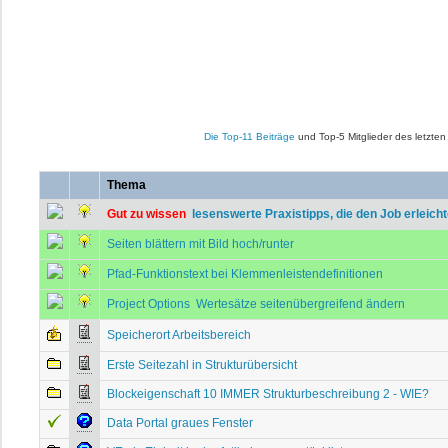
Die Top-11 Beiträge
und Top-5 Mitglieder des letzte
Thema
Gut zu wissen
 lesenswerte Praxistipps, die den Job erleich
Seiten blättern mit Bild hoch/runter
Pfad-Funktionstext bei Klemmenleistendefinitionen
Project Options  Wertesätze seitenübergreifend ändern
Speicherort Arbeitsbereich
Erste Seitezahl in Strukturübersicht
Blockeigenschaft 10 IMMER Strukturbeschreibung 2 - WIE?
Data Portal graues Fenster