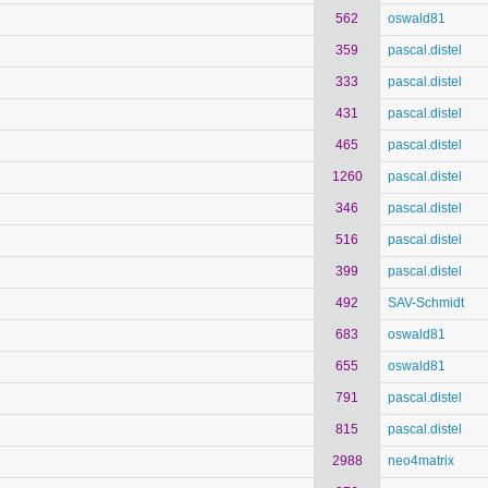
562
oswald81
359
pascal.distel
333
pascal.distel
431
pascal.distel
465
pascal.distel
1260
pascal.distel
346
pascal.distel
516
pascal.distel
399
pascal.distel
492
SAV-Schmidt
683
oswald81
655
oswald81
791
pascal.distel
815
pascal.distel
2988
neo4matrix