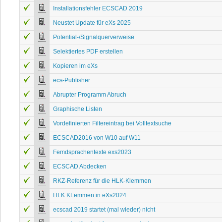
Installationsfehler ECSCAD 2019
Neustet Update für eXs 2025
Potential-/Signalquerverweise
Selektiertes PDF erstellen
Kopieren im eXs
ecs-Publisher
Abrupter Programm Abruch
Graphische Listen
Vordefinierten Filtereintrag bei Volltextsuche
ECSCAD2016 von W10 auf W11
Femdsprachentexte exs2023
ECSCAD Abdecken
RKZ-Referenz für die HLK-Klemmen
HLK KLemmen in eXs2024
ecscad 2019 startet (mal wieder) nicht