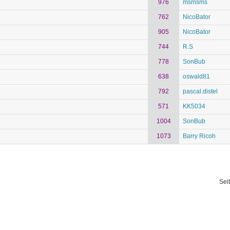
976
msmsms
762
NicoBator
905
NicoBator
744
R.S
778
SonBub
638
oswald81
792
pascal.distel
571
KK5034
1004
SonBub
1073
Barry Ricoh
Sei