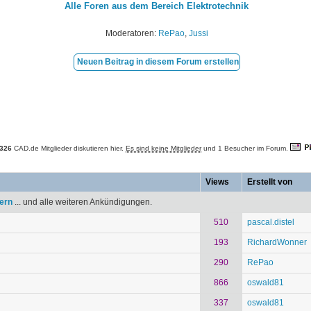
Alle Foren aus dem Bereich Elektrotechnik
Moderatoren:
RePao
,
Jussi
Neuen Beitrag in diesem Forum erstellen
326
CAD.de Mitglieder diskutieren hier.
Es sind keine Mitglieder
und 1 Besucher im Forum.
Views
Erstellt von
tern
... und alle weiteren Ankündigungen.
510
pascal.distel
193
RichardWonner
290
RePao
866
oswald81
337
oswald81