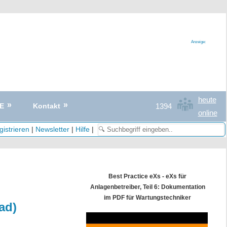
Anzeige:
heute
1394
E
Kontakt
online
istrieren
|
Newsletter
|
Hilfe
|
Best Practice eXs - eXs für
Anlagenbetreiber, Teil 6: Dokumentation
im PDF für Wartungstechniker
ad)