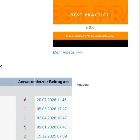
Mehr Videos >>>
Antworten
letzter Beitrag am
Anzeige:
6
20.07.2026 11:45
1
05.05.2026 17:27
1
02.04.2026 10:47
5
09.01.2026 07:41
2
15.12.2025 07:39