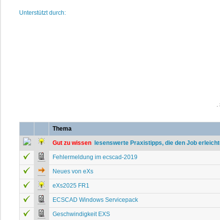
Unterstützt durch:
.
Thema
Gut zu wissen
 lesenswerte Praxistipps, die den Job erleich
Fehlermeldung im ecscad-2019
Neues von eXs
eXs2025 FR1
ECSCAD Windows Servicepack
Geschwindigkeit EXS