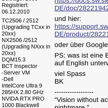
https://docs.sw.
Registriert:
DE/doc/2822194
06.12.2010
und hier:
TC2506 / 2512
https://support.s
(Upgrading TCxx in
20xx)
DE/product/2822
NX2506 /2512
oder über Google.
(Upgrading NXxx in
20xx)
PS: was ist eine E
DQM15.3
auf English unter
BCT Inspector
-Server VM
viel Spass
-Dell
BK
IntelCore Ultra 9
------------------
285HX 2.80 GHz
NVIDA RTX PRO
“Vision without ac
1000 Blackwell
nightmare."