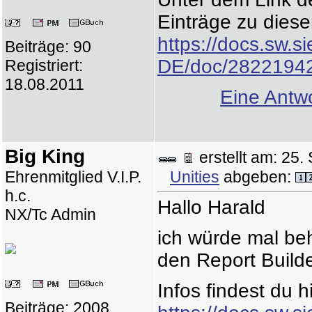
Einträge zu diese
https://docs.sw.
Beiträge: 90
DE/doc/2822194
Registriert:
18.08.2011
Eine Antwo
Big King
erstellt am: 2
Ehrenmitglied V.I.P.
Unities
abgeben:
h.c.
Hallo Harald
NX/Tc Admin
ich würde mal be
den Report Build
Infos findest du hi
Beiträge: 2008