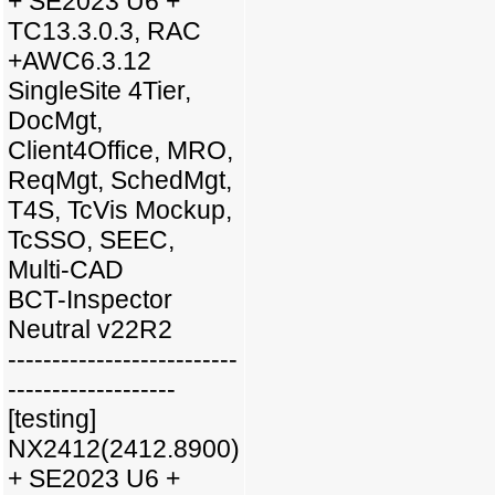
+ SE2023 U6 +
TC13.3.0.3, RAC
+AWC6.3.12
SingleSite 4Tier,
DocMgt,
Client4Office, MRO,
ReqMgt, SchedMgt,
T4S, TcVis Mockup,
TcSSO, SEEC,
Multi-CAD
BCT-Inspector
Neutral v22R2
--------------------------
-------------------
[testing]
NX2412(2412.8900)
+ SE2023 U6 +