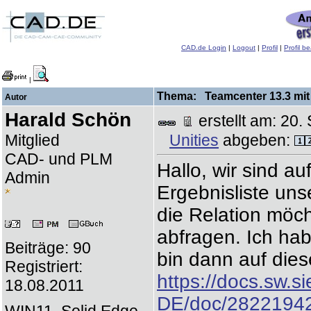
CAD.de Login
|
Logout
|
Profil
|
Profil b
|
Thema: Teamcenter 13.3 mit 
Autor
Harald Schön
erstellt am: 2
Mitglied
Unities
abgeben:
CAD- und PLM
Hallo, wir sind a
Admin
Ergebnisliste uns
die Relation möc
abfragen. Ich hab 
Beiträge: 90
bin dann auf die
Registriert:
https://docs.sw.
18.08.2011
DE/doc/2822194