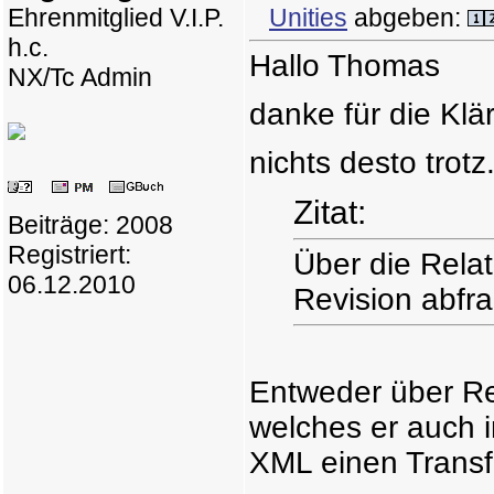
Ehrenmitglied V.I.P.
Unities
abgeben:
h.c.
Hallo Thomas
NX/Tc Admin
danke für die Klär
nichts desto trotz.
Zitat:
Beiträge: 2008
Registriert:
Über die Rela
06.12.2010
Revision abfr
Entweder über Rep
welches er auch 
XML einen Transf