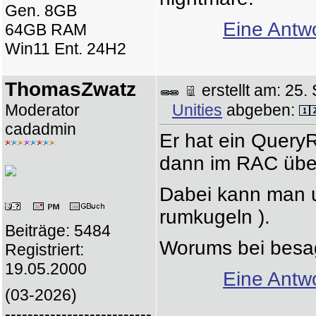
Gen. 8GB
Eine Antwo
64GB RAM
Win11 Ent. 24H2
ThomasZwatz
erstellt am: 2
Moderator
Unities
abgeben:
cadadmin
Er hat ein QueryR
dann im RAC über 
Dabei kann man u
rumkugeln ).
Beiträge: 5484
Worums bei besag
Registriert:
19.05.2000
Eine Antwo
(03-2026)
--------------------------