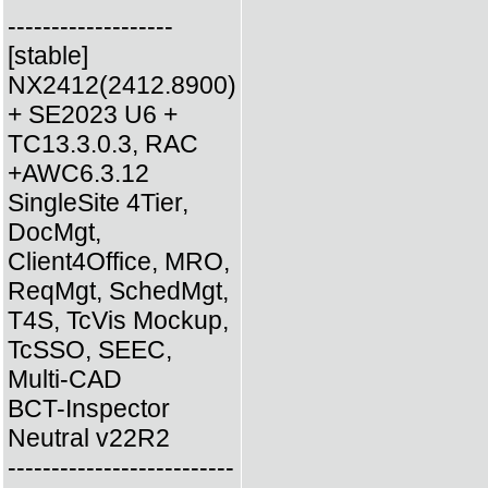
-------------------
[stable]
NX2412(2412.8900)
+ SE2023 U6 +
TC13.3.0.3, RAC
+AWC6.3.12
SingleSite 4Tier,
DocMgt,
Client4Office, MRO,
ReqMgt, SchedMgt,
T4S, TcVis Mockup,
TcSSO, SEEC,
Multi-CAD
BCT-Inspector
Neutral v22R2
--------------------------