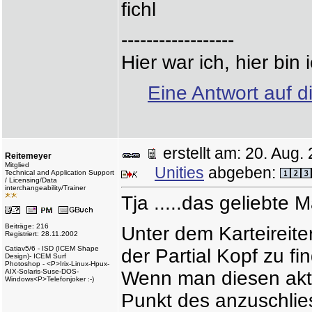
fichl
------------------
Hier war ich, hier bin 
Eine Antwort auf d
erstellt am: 20. Au
Reitemeyer
Mitglied
Unities
abgeben:
Technical and Application Support
/ Licensing/Data
interchangeability/Trainer
Tja .....das geliebte M
Beiträge: 216
Unter dem Karteireite
Registriert: 28.11.2002
Catiav5/6 - ISD (ICEM Shape
der Partial Kopf zu fi
Design)- ICEM Surf
Photoshop - <P>Irix-Linux-Hpux-
AIX-Solaris-Suse-DOS-
Wenn man diesen akti
Windows<P>Telefonjoker :-)
Punkt des anzuschlie