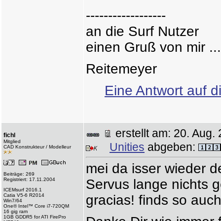
------------------
an die Surf Nutzer
einen Gruß von mir ...
Reitemeyer
Eine Antwort auf d
erstellt am: 20. Au
fichl
Mitglied
Unities
abgeben:
CAD Konstrukteur / Modelleur
mei da isser wieder de
Beiträge: 269
Registriert: 17.11.2004
Servus lange nichts g
ICEMsurf 2016.1
Catia V5-6 R2014
gracias! finds so auc
Win7/64
One® Intel™ Core i7-720QM
16 gig ram
1GB GDDR5 for ATI FirePro