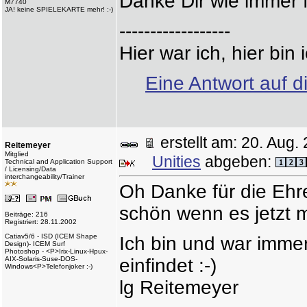
Danke Dir wie immer f
M7740
JA! keine SPIELEKARTE mehr! :-)
------------------
Hier war ich, hier bin 
Eine Antwort auf d
erstellt am: 20. Au
Reitemeyer
Mitglied
Unities
abgeben:
Technical and Application Support
/ Licensing/Data
interchangeability/Trainer
Oh Danke für die Ehre
schön wenn es jetzt me
Beiträge: 216
Registriert: 28.11.2002
Catiav5/6 - ISD (ICEM Shape
Ich bin und war imme
Design)- ICEM Surf
Photoshop - <P>Irix-Linux-Hpux-
AIX-Solaris-Suse-DOS-
einfindet :-)
Windows<P>Telefonjoker :-)
lg Reitemeyer