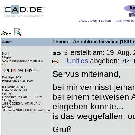
CAD.de Login
|
Logout
|
Profil
|
Profil b
|
Thema: Anschluss teilweise (1841 
Autor
erstellt am: 19. Au
fichl
Mitglied
Unities
abgeben:
CAD Konstrukteur / Modelleur
Servus miteinand,
Beiträge: 269
Registriert: 17.11.2004
bei mir vermisst jem
ICEMsurf 2016.1
Catia V5-6 R2014
Win7/64
bei einem teilweisen 
One® Intel™ Core i7-720QM
16 gig ram
1GB GDDR5 for ATI FirePro
eingeben konnte...
M7740
JA! keine SPIELEKARTE mehr! :-)
is das weggefallen, o
Gruß