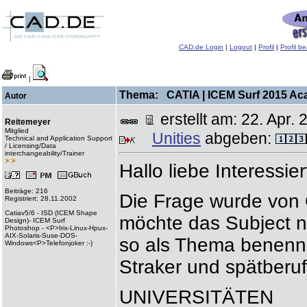
CAD.de Login
|
Logout
|
Profil
|
Profil b
|
Thema: CATIA | ICEM Surf 2015 Aca
Autor
erstellt am: 22. Apr
Reitemeyer
Mitglied
Unities
abgeben:
Technical and Application Support
/ Licensing/Data
interchangeability/Trainer
Hallo liebe Interessie
Beiträge: 216
Die Frage wurde von G
Registriert: 28.11.2002
Catiav5/6 - ISD (ICEM Shape
möchte das Subject n
Design)- ICEM Surf
Photoshop - <P>Irix-Linux-Hpux-
AIX-Solaris-Suse-DOS-
so als Thema benenn
Windows<P>Telefonjoker :-)
Straker und spätberu
UNIVERSITÄTEN