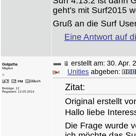
Surf 4.13.2 ist dann Ge
geht's mit Surf2015 w
Gruß an die Surf Use
Eine Antwort auf d
erstellt am: 30. Apr
Golgatha
Mitglied
Unities
abgeben:
Zitat:
Beiträge: 12
Registriert: 13.05.2014
Original erstellt v
Hallo liebe Intere
Die Frage wurde v
ich möchte das Su