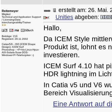
erstellt am: 26. Ma
Reitemeyer
Mitglied
Unities
abgeben:
Technical and Application Support
/ Licensing/Data
interchangeability/Trainer
Hallo,
Beiträge: 216
Da ICEM Style mittler
Registriert: 28.11.2002
Catiav5/6 - ISD (ICEM Shape
Produkt ist, lohnt es 
Design)- ICEM Surf
Photoshop - <P>Irix-Linux-Hpux-
AIX-Solaris-Suse-DOS-
investieren.
Windows<P>Telefonjoker :-)
ICEM Surf 4.10 hat pi
HDR lightning im Li
In Catia v5 und V6 w
Bereich Visualisierun
Eine Antwort auf d