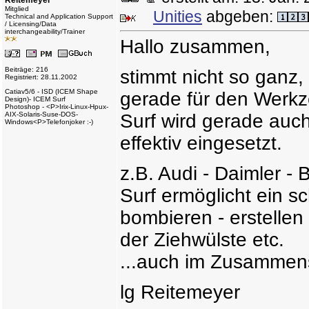
Reitemeyer
Mitglied
Unities
abgeben:
Technical and Application Support
/ Licensing/Data
interchangeability/Trainer
Hallo zusammen,
Beiträge: 216
stimmt nicht so ganz,
Registriert: 28.11.2002
Catiav5/6 - ISD (ICEM Shape
gerade für den Werkze
Design)- ICEM Surf
Photoshop - <P>Irix-Linux-Hpux-
AIX-Solaris-Suse-DOS-
Surf wird gerade au
Windows<P>Telefonjoker :-)
effektiv eingesetzt.
z.B. Audi - Daimler 
Surf ermöglicht ein s
bombieren - erstelle
der Ziehwülste etc.
...auch im Zusammens
lg Reitemeyer