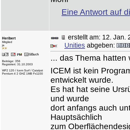
Eine Antwort auf d
erstellt am: 12. Ja
Heribert
Mitglied
Unities
abgeben:
ja
... das Thema hatten w
Beiträge: 356
Registriert: 31.10.2003
ICEM ist kein Progr
WF2 120 / Icem Surf / Catalyst
Pentium 4 2 GHZ 1MB Fx1100
entwickelt wurde.
Es hat hat seine Ursr
und wurde
dort anfangs auch un
Hauptsächlich
zum Oberflächendesi