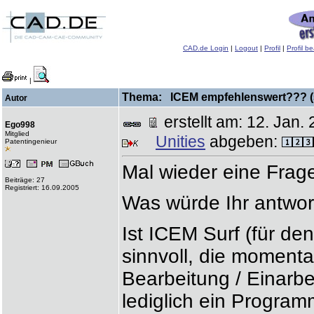
CAD.de Login
|
Logout
|
Profil
|
Profil b
|
Thema: ICEM empfehlenswert??? (5
Autor
erstellt am: 12. Ja
Ego998
Mitglied
Unities
abgeben:
Patentingenieur
Mal wieder eine Frage
Beiträge: 27
Registriert: 16.09.2005
Was würde Ihr antwor
Ist ICEM Surf (für de
sinnvoll, die momenta
Bearbeitung / Einarbe
lediglich ein Program