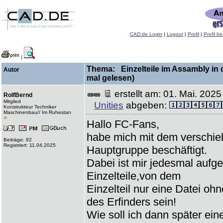
CAD.de Login
|
Logout
|
Profil
|
Profil b
|
Thema: Einzelteile im Assambly in 
Autor
mal gelesen)
erstellt am: 01. Mai. 20
RolfBernd
Mitglied
Unities
abgeben:
Konstrukteur Techniker
Maschinenbau// Im Ruhestan
Hallo FC-Fans,
habe mich mit dem verschieb
Beiträge: 92
Registriert: 11.04.2025
Hauptgruppe beschäftigt.
Dabei ist mir jedesmal auf
Einzelteile,von dem
Einzelteil nur eine Datei ohn
des Erfinders sein!
Wie soll ich dann später ein