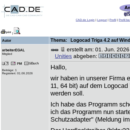
CAD.de Login
|
Logout
|
Profil
|
Profil b
|
Thema: Logocad Triga 4.2 auf Windows
Autor
erstellt am: 01. Jun. 20
arbeiterEGAL
Mitglied
Unities
abgeben:
Hallo,
Beiträge: 1
Registriert: 01.06.2026
wir haben in unserer Firma
11, 64 bit) auf dem Logocad T
werden soll.
Ich habe das Programm sche
ich das Programm nun starten
Schutzadapter" (Meldung im