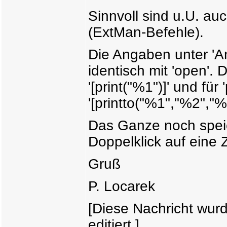
Sinnvoll sind u.U. auch
(ExtMan-Befehle).
Die Angaben unter 'A
identisch mit 'open'. D
'[print("%1")]' und für 
'[printto("%1","%2","
Das Ganze noch speic
Doppelklick auf eine 
Gruß
P. Locarek
[Diese Nachricht wur
editiert.]