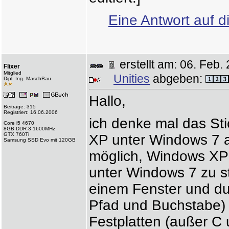
Eine Antwort auf d
erstellt am: 06. Fe
Flixer
Mitglied
Unities
abgeben:
Dipl. Ing. MaschBau
Hallo,
Beiträge: 315
Registriert: 16.06.2006
ich denke mal das S
Core i5 4670
8GB DDR-3 1600MHz
GTX 760Ti
XP unter Windows 7 au
Samsung SSD Evo mit 120GB
möglich, Windows XP 
unter Windows 7 zu s
einem Fenster und due
Pfad und Buchstabe) 
Festplatten (außer C 