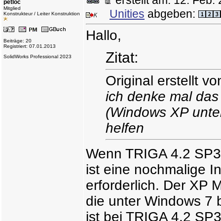
erstellt am: 12. Fe
petloc
Mitglied
Unities
abgeben:
Konstrukteur / Leiter Konstruktion
Hallo,
Beiträge: 20
Registriert: 07.01.2013
Zitat:
SolidWorks Professional 2023
Original erstellt vo
ich denke mal da
(Windows XP unter
helfen
Wenn TRIGA 4.2 SP3 u
ist eine nochmalige I
erforderlich. Der XP 
die unter Windows 7 
ist bei TRIGA 4.2 SP