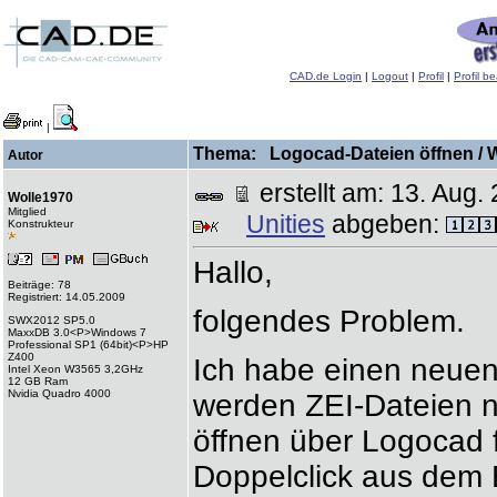
CAD.de Login
|
Logout
|
Profil
|
Profil b
|
Thema: Logocad-Dateien öffnen / W
Autor
erstellt am: 13. Au
Wolle1970
Mitglied
Unities
abgeben:
Konstrukteur
Hallo,
Beiträge: 78
Registriert: 14.05.2009
folgendes Problem.
SWX2012 SP5.0
MaxxDB 3.0<P>Windows 7
Professional SP1 (64bit)<P>HP
Z400
Ich habe einen neue
Intel Xeon W3565 3,2GHz
12 GB Ram
Nvidia Quadro 4000
werden ZEI-Dateien ni
öffnen über Logocad f
Doppelclick aus dem 