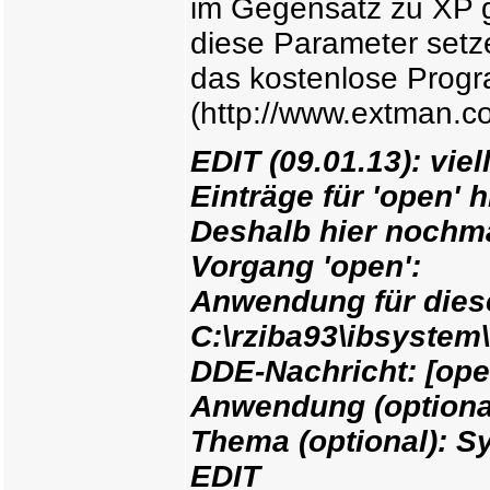
im Gegensatz zu XP ga
diese Parameter setze
das kostenlose Prog
(http://www.extman.co
EDIT (09.01.13): viel
Einträge für 'open' 
Deshalb hier nochma
Vorgang 'open':
Anwendung für dies
C:\rziba93\ibsystem
DDE-Nachricht: [ope
Anwendung (optional
Thema (optional): S
EDIT