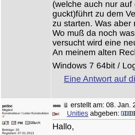
(welche auch nur auf
guckt)führt zu dem V
zu starten. Was aber n
Wo muß da noch was u
versucht wird eine ne
An meinem alten Rec
Windows 7 64bit / Lo
Eine Antwort auf d
erstellt am: 08. Ja
petloc
Mitglied
Unities
abgeben:
Konstrukteur / Leiter Konstruktion
Hallo,
Beiträge: 20
Registriert: 07.01.2013