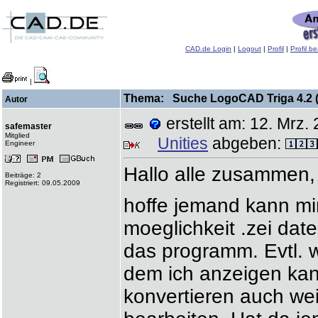
CAD.de Login
|
Logout
|
Profil
|
Profil b
|
Thema: Suche LogoCAD Triga 4.2 (
Autor
erstellt am: 12. Mr
safemaster
Mitglied
Unities
abgeben:
Engineer
Hallo alle zusammen,
Beiträge: 2
Registriert: 09.05.2009
hoffe jemand kann mir
moeglichkeit .zei dat
das programm. Evtl. w
dem ich anzeigen kan
konvertieren auch wei