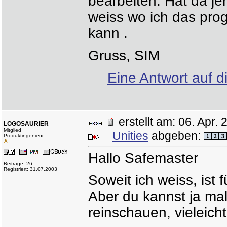
bearbeiten. Hat da j
weiss wo ich das pr
kann .
Gruss, SIM
Eine Antwort auf d
erstellt am: 06. Apr
LOGOSAURIER
Mitglied
Unities
abgeben:
Produktingenieur
Hallo Safemaster
Beiträge: 26
Registriert: 31.07.2003
Soweit ich weiss, ist 
Aber du kannst ja ma
reinschauen, vieleicht