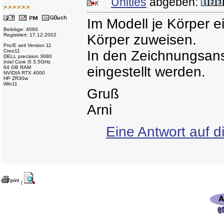
Unities
abgeben:
Im Modell je Körper e
Beiträge: 4060
Registriert: 17.12.2002
Körper zuweisen.
Pro/E seit Version 11
Creo11
In den Zeichnungsans
DELL precision 3680
Intel Core i5 3.5GHz
eingestellt werden.
64 GB RAM
NVIDIA RTX 4000
HP ZR30w
Win11
Gruß
Arni
Eine Antwort auf d
|