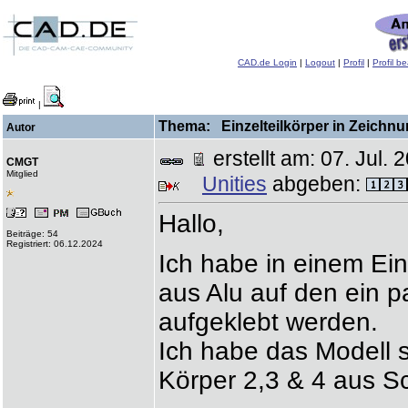
CAD.de Login
|
Logout
|
Profil
|
Profil b
|
Thema: Einzelteilkörper in Zeichnu
Autor
erstellt am: 07. Jul
CMGT
Mitglied
Unities
abgeben:
Hallo,
Beiträge: 54
Registriert: 06.12.2024
Ich habe in einem Ein
aus Alu auf den ein 
aufgeklebt werden.
Ich habe das Modell 
Körper 2,3 & 4 aus S