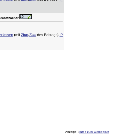
r echtenacher
erfassen
(mit
Zitat
/
Zitat
des Beitrags)
IP
Anzeige: (
Infos zum Werbeplatz