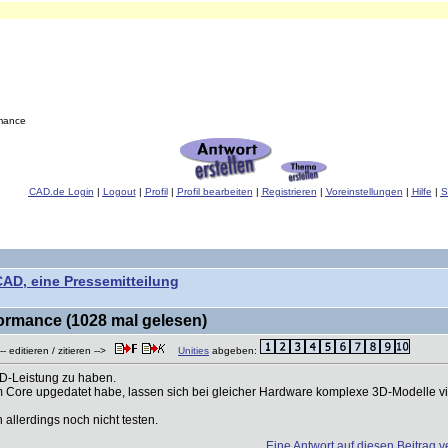
mance
CAD.de Login
|
Logout
|
Profil
|
Profil bearbeiten
|
Registrieren
|
Voreinstellungen
|
Hilfe
|
S
CAD, eine Pressemitteilung
ormance (1028 mal gelesen)
- editieren / zitieren -->
Unities
abgeben:
3D-Leistung zu haben.
Core upgedatet habe, lassen sich bei gleicher Hardware komplexe 3D-Modelle vie
allerdings noch nicht testen.
Eine Antwort auf diesen Beitrag v