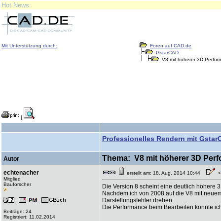
Hot News:
Mit Unterstützung durch:
Foren auf CAD.de
GstarCAD
V8 mit höherer 3D Perfor
|
Professionelles Rendern mit Gstar
Thema: V8 mit höherer 3D Perf
Autor
echtenacher
erstellt am: 18. Aug. 2014 10:44
<-
Mitglied
Bauforscher
Die Version 8 scheint eine deutlich höhere 
Nachdem ich von 2008 auf die V8 mit neuem 
Darstellungsfehler drehen.
Die Performance beim Bearbeiten konnte ich 
Beiträge: 24
Registriert: 11.02.2014