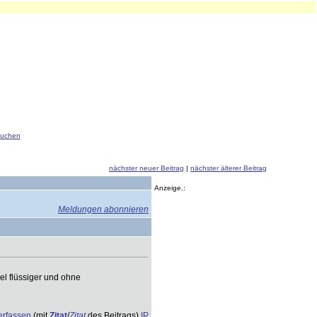
uchen
nächster neuer Beitrag
|
nächster älterer Beitrag
Anzeige.:
Meldungen abonnieren
l flüssiger und ohne
erfassen
(mit
Zitat
/
Zitat
des Beitrags)
IP