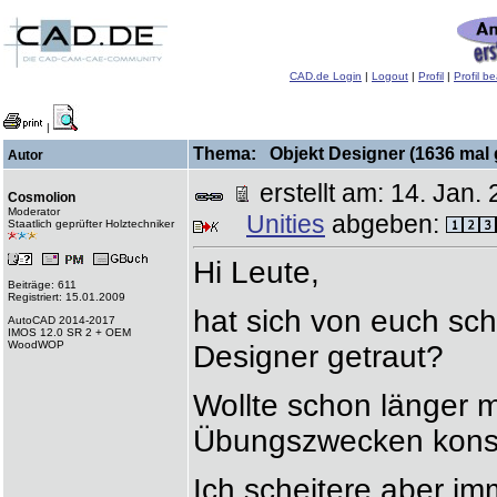
CAD.de Login
|
Logout
|
Profil
|
Profil b
|
Thema: Objekt Designer (1636 mal 
Autor
erstellt am: 14. Ja
Cosmolion
Moderator
Unities
abgeben:
Staatlich geprüfter Holztechniker
Hi Leute,
Beiträge: 611
Registriert: 15.01.2009
hat sich von euch sc
AutoCAD 2014-2017
IMOS 12.0 SR 2 + OEM
WoodWOP
Designer getraut?
Wollte schon länger 
Übungszwecken konst
Ich scheitere aber im