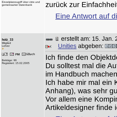
Einzelplatzzugriff über citrix und
zurück zur Einfachhei
gemeinsamer Datenbank
Eine Antwort auf d
erstellt am: 15. Ja
holz_33
Mitglied
Unities
abgeben:
Lehrer
Ich finde den Objektde
Beiträge: 96
Registriert: 15.02.2005
Du solltest mal die 
im Handbuch machen. D
Ich habe mir mal ein 
Anhang), was sehr gut
Vor allem eine Kompin
Artikeldesigner finde 