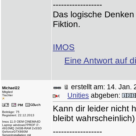
------------------
Das logische Denken i
Fiktion.
IMOS
Eine Antwort auf d
erstellt am: 14. Ja
Michael22
Mitglied
Unities
abgeben:
Tischler
Kann dir leider nicht 
Beiträge: 75
Registriert: 22.12.2013
bleibt wahrscheinlich)
Imos 11.0 OEM CINEMA4D
Laptop windows7PROF i7-
4910MQ 24GB-RAM 2xSSD
------------------
GeforceGTX860M
Serverinstallation mit