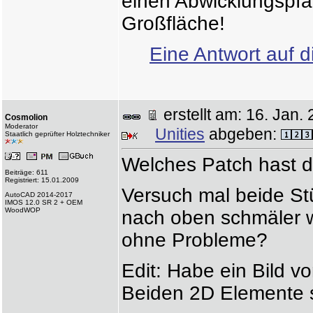
einen Abwicklungspfa
Großfläche!
Eine Antwort auf d
erstellt am: 16. Ja
Cosmolion
Moderator
Unities
abgeben:
Staatlich geprüfter Holztechniker
Welches Patch hast d
Beiträge: 611
Registriert: 15.01.2009
Versuch mal beide St
AutoCAD 2014-2017
IMOS 12.0 SR 2 + OEM
WoodWOP
nach oben schmäler wi
ohne Probleme?
Edit: Habe ein Bild 
Beiden 2D Elemente si