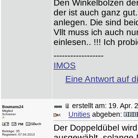
Den Winkelbolzen der 
der ist auch ganz gut
anlegen. Die sind be
Vllt muss ich auch n
einlesen.. !!! Ich pro
------------------
IMOS
Eine Antwort auf d
erstellt am: 19. Apr
Boumans24
Mitglied
Unities
abgeben:
Schreiner
Der Doppeldübel wird
Beiträge: 35
Registriert: 07.04.2013
ausgewählt, solange 