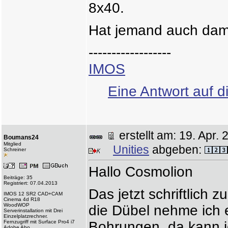
8x40.
Hat jemand auch dam
------------------
IMOS
Eine Antwort auf d
erstellt am: 19. Apr
Boumans24
Mitglied
Unities
abgeben:
Schreiner
Hallo Cosmolion
Beiträge: 35
Registriert: 07.04.2013
Das jetzt schriftlich zu
IMOS 12 SR2 CAD+CAM
Cinema 4d R18
WoodWOP
die Dübel nehme ich 
Serverinstallation mit Drei
Einzelplatzrechner.
Fernzugriff mit Surface Pro4 i7
Bohrungen, da kann i
Adobe Abo.