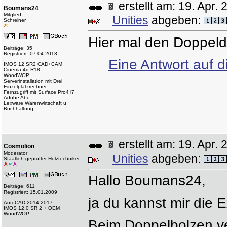
erstellt am: 19. Apr
Boumans24
Mitglied
Unities
abgeben:
Schreiner
Hier mal den Doppeld
Beiträge: 35
Registriert: 07.04.2013
Eine Antwort auf d
IMOS 12 SR2 CAD+CAM
Cinema 4d R18
WoodWOP
Serverinstallation mit Drei
Einzelplatzrechner.
Fernzugriff mit Surface Pro4 i7
Adobe Abo.
Lexware Warenwirtschaft u
Buchhaltung.
erstellt am: 19. Apr
Cosmolion
Moderator
Unities
abgeben:
Staatlich geprüfter Holztechniker
Hallo Boumans24,
Beiträge: 611
Registriert: 15.01.2009
ja du kannst mir die 
AutoCAD 2014-2017
IMOS 12.0 SR 2 + OEM
WoodWOP
Beim Doppelbolzen v