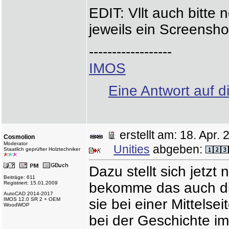
EDIT: Vllt auch bitte
jeweils ein Screensho
------------------
IMOS
Eine Antwort auf d
erstellt am: 18. Apr
Cosmolion
Moderator
Unities
abgeben:
Staatlich geprüfter Holztechniker
Dazu stellt sich jetzt
Beiträge: 611
Registriert: 15.01.2009
bekomme das auch di
AutoCAD 2014-2017
IMOS 12.0 SR 2 + OEM
sie bei einer Mittels
WoodWOP
bei der Geschichte i