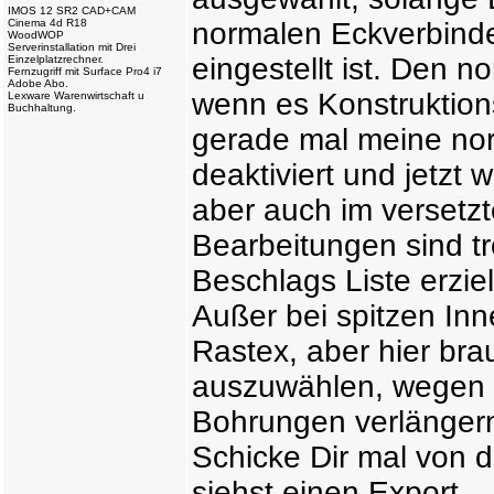
IMOS 12 SR2 CAD+CAM
Cinema 4d R18
normalen Eckverbinder
WoodWOP
Serverinstallation mit Drei
eingestellt ist. Den 
Einzelplatzrechner.
Fernzugriff mit Surface Pro4 i7
Adobe Abo.
wenn es Konstruktions
Lexware Warenwirtschaft u
Buchhaltung.
gerade mal meine nor
deaktiviert und jetzt 
aber auch im versetz
Bearbeitungen sind tr
Beschlags Liste erziel
Außer bei spitzen In
Rastex, aber hier bra
auszuwählen, wegen 
Bohrungen verlänger
Schicke Dir mal von 
siehst einen Export.