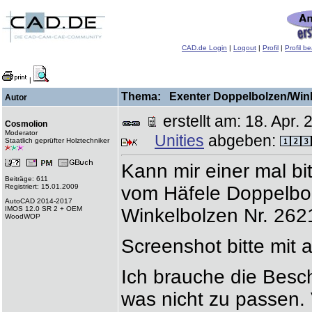
CAD.de Login
|
Logout
|
Profil
|
Profil b
|
Thema: Exenter Doppelbolzen/Winke
Autor
erstellt am: 18. Apr
Cosmolion
Moderator
Unities
abgeben:
Staatlich geprüfter Holztechniker
Kann mir einer mal bi
Beiträge: 611
Registriert: 15.01.2009
vom Häfele Doppelbo
AutoCAD 2014-2017
IMOS 12.0 SR 2 + OEM
Winkelbolzen Nr. 262
WoodWOP
Screenshot bitte mit 
Ich brauche die Besch
was nicht zu passen. 