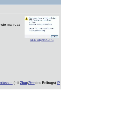
d wie man das
AEC-Objekte.JPG
erfassen
(mit
Zitat
/
Zitat
des Beitrags)
IP