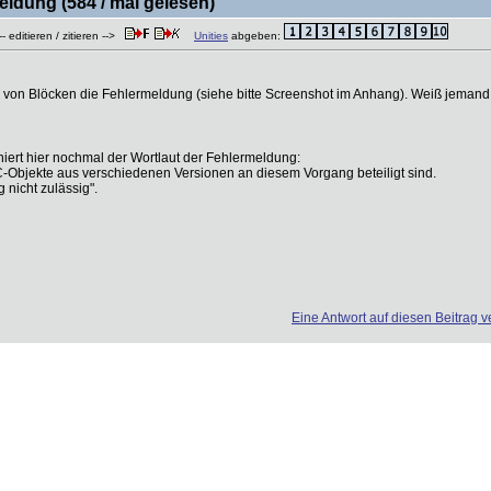
dung (584 / mal gelesen)
- editieren / zitieren -->
Unities
abgeben:
n von Blöcken die Fehlermeldung (siehe bitte Screenshot im Anhang). Weiß jeman
oniert hier nochmal der Wortlaut der Fehlermeldung:
C-Objekte aus verschiedenen Versionen an diesem Vorgang beteiligt sind.
nicht zulässig".
Eine Antwort auf diesen Beitrag v