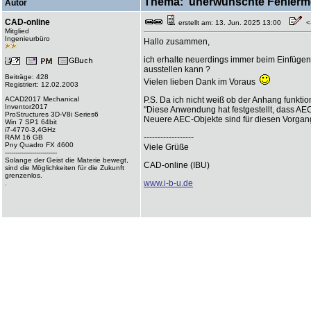
Thema: unerwünschte Fehlermel
Autor
CAD-online
erstellt am: 13. Jun. 2025 13:00
<-
Mitglied
Ingenieurbüro
Hallo zusammen,
ich erhalte neuerdings immer beim Einfüge
ausstellen kann ?
Beiträge: 428
Vielen lieben Dank im Voraus
Registriert: 12.02.2003
ACAD2017 Mechanical
P.S. Da ich nicht weiß ob der Anhang funkti
Inventor2017
"Diese Anwendung hat festgestellt, dass AE
ProStructures 3D-V8i Series6
Neuere AEC-Objekte sind für diesen Vorgang 
Win 7 SP1 64bit
i7-4770-3,4GHz
------------------
RAM 16 GB
Pny Quadro FX 4600
Viele Grüße
-------------------------
Solange der Geist die Materie bewegt,
CAD-online (IBU)
sind die Möglichkeiten für die Zukunft
grenzenlos.
www.i-b-u.de
.