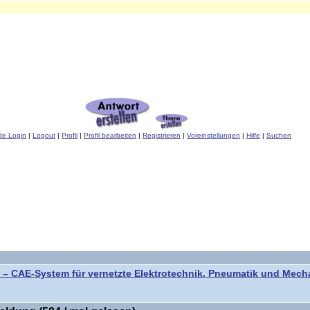
de Login
|
Logout
|
Profil
|
Profil bearbeiten
|
Registrieren
|
Voreinstellungen
|
Hilfe
|
Suchen
 – CAE-System für vernetzte Elektrotechnik, Pneumatik und Mech