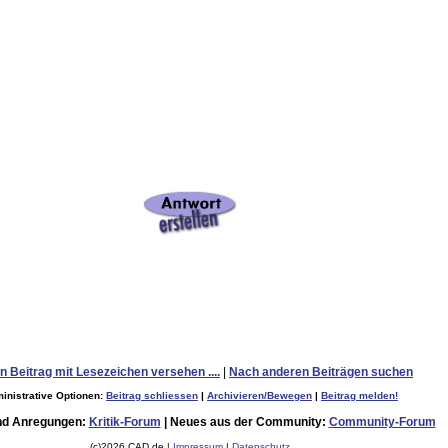
n Beitrag mit Lesezeichen versehen ....
|
Nach anderen Beiträgen suchen
inistrative Optionen:
Beitrag schliessen
|
Archivieren/Bewegen
|
Beitrag melden!
nd Anregungen:
Kritik-Forum
| Neues aus der Community:
Community-Forum
(c)2026 CAD.de |
Impressum
|
Datenschutz