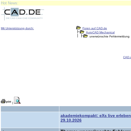
Hot News:
Mit Unterstützung durch:
Foren auf CAD.de
AutoCAD Mechanical
unerwünschte Fehlermeldung
CAD.
|
akademiekompakt: eXs live erleben
29.10.2026