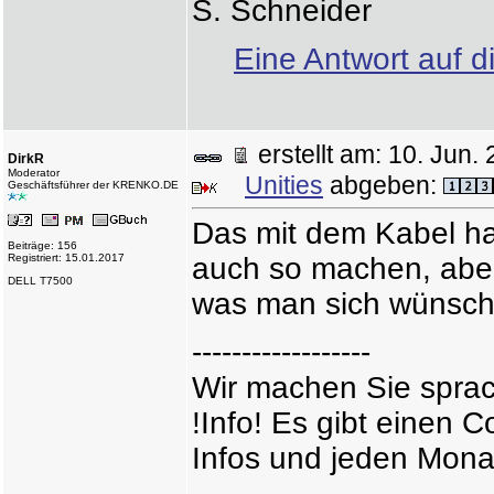
S. Schneider
Eine Antwort auf d
erstellt am: 10. Ju
DirkR
Moderator
Unities
abgeben:
Geschäftsführer der KRENKO.DE
Das mit dem Kabel h
Beiträge: 156
Registriert: 15.01.2017
auch so machen, aber 
DELL T7500
was man sich wünsch
------------------
Wir machen Sie sprac
!Info! Es gibt einen 
Infos und jeden Mona