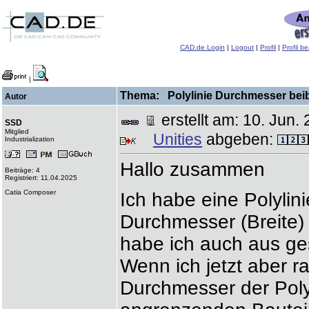
CAD.de Login
|
Logout
|
Profil
|
Profil b
|
Thema: Polylinie Durchmesser beibe
Autor
erstellt am: 10. Ju
SSD
Mitglied
Unities
abgeben:
Industrialization
Hallo zusammen
Beiträge: 4
Registriert: 11.04.2025
Catia Composer
Ich habe eine Polylin
Durchmesser (Breite)
habe ich auch aus ges
Wenn ich jetzt aber r
Durchmesser der Poly