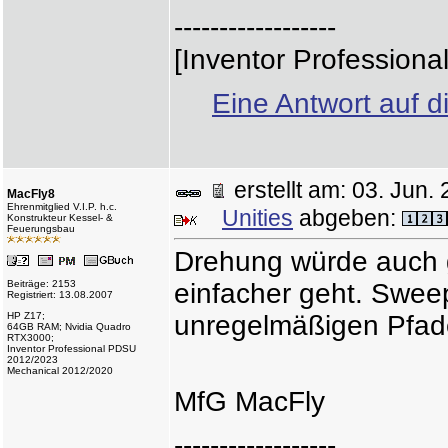
------------------
[Inventor Professiona
Eine Antwort auf d
erstellt am: 03. Ju
MacFly8
Ehrenmitglied V.I.P. h.c.
Unities
abgeben:
Konstrukteur Kessel- &
Feuerungsbau
Drehung würde auch g
Beiträge: 2153
einfacher geht. Sweep
Registriert: 13.08.2007
HP Z17;
unregelmäßigen Pfade
64GB RAM; Nvidia Quadro
RTX3000;
Inventor Professional PDSU
2012/2023
Mechanical 2012/2020
MfG MacFly
------------------