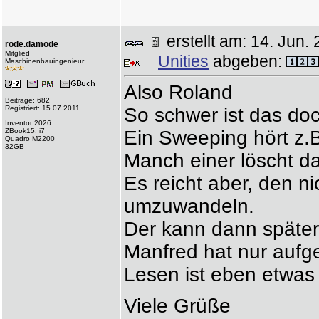
erstellt am: 14. Ju
rode.damode
Mitglied
Unities
abgeben:
Maschinenbauingenieur
Also Roland
Beiträge: 682
Registriert: 15.07.2011
So schwer ist das doc
Inventor 2026
ZBook15, i7
Ein Sweeping hört z.B.
Quadro M2200
32GB
Manch einer löscht d
Es reicht aber, den nic
umzuwandeln.
Der kann dann später
Manfred hat nur aufge
Lesen ist eben etwas
Viele Grüße