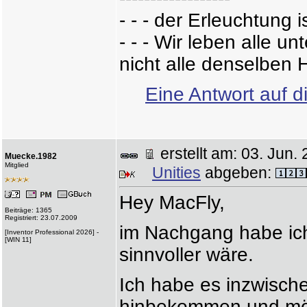
- - - der Erleuchtung i
- - - Wir leben alle 
nicht alle denselben H
Eine Antwort auf d
erstellt am: 03. Ju
Muecke.1982
Mitglied
Unities
abgeben:
Hey MacFly,
Beiträge: 1365
Registriert: 23.07.2009
im Nachgang habe ich
[Inventor Professional 2026] -
[WIN 11]
sinnvoller wäre.
Ich habe es inzwisch
hinbekommen und möch