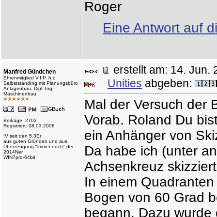
Roger
Eine Antwort auf d
erstellt am: 14. Ju
Manfred Gündchen
Ehrenmitglied V.I.P. h.c.
Unities
abgeben:
SelbstständIng mit Planungsbüro
Anlagenbau, Dipl.-Ing.-
Maschinenbau
Mal der Versuch der 
Vorab. Roland Du bist
Beiträge: 2702
Registriert: 08.03.2008
ein Anhänger von Skizz
IV seit den 5.3Er
aus guten Gründen und aus
Da habe ich (unter an
Überzeugung "immer noch" der
2014Ner
WIN7pro-64bit
Achsenkreuz skizziert
In einem Quadranten 
Bogen von 60 Grad be
begann. Dazu wurde d