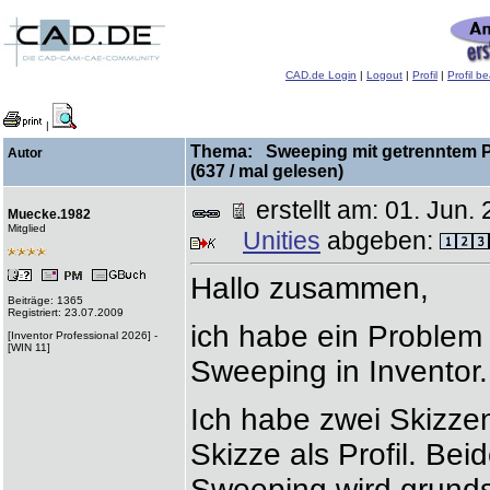
CAD.de Login
|
Logout
|
Profil
|
Profil b
|
Thema: Sweeping mit getrenntem Pfad
Autor
(637 / mal gelesen)
erstellt am: 01. Ju
Muecke.1982
Mitglied
Unities
abgeben:
Hallo zusammen,
Beiträge: 1365
Registriert: 23.07.2009
ich habe ein Problem 
[Inventor Professional 2026] -
[WIN 11]
Sweeping in Inventor.
Ich habe zwei Skizzen
Skizze als Profil. Be
Sweeping wird grundsä