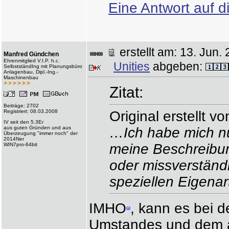
Eine Antwort auf d
erstellt am: 13. Ju
Manfred Gündchen
Ehrenmitglied V.I.P. h.c.
Unities
abgeben:
SelbstständIng mit Planungsbüro
Anlagenbau, Dipl.-Ing.-
Maschinenbau
Zitat:
Beiträge: 2702
Registriert: 08.03.2008
Original erstellt 
IV seit den 5.3Er
aus guten Gründen und aus
…Ich habe mich nu
Überzeugung "immer noch" der
2014Ner
meine Beschreibun
WIN7pro-64bit
oder missverständl
speziellen Eigenar
IMHO
, kann es bei 
Umstandes und dem a