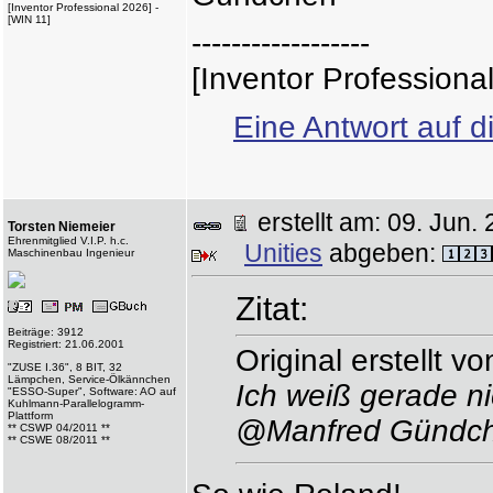
[Inventor Professional 2026] -
[WIN 11]
------------------
[Inventor Professiona
Eine Antwort auf d
erstellt am: 09. Ju
Torsten Niemeier
Ehrenmitglied V.I.P. h.c.
Unities
abgeben:
Maschinenbau Ingenieur
Zitat:
Beiträge: 3912
Registriert: 21.06.2001
Original erstellt 
"ZUSE I.36", 8 BIT, 32
Lämpchen, Service-Ölkännchen
Ich weiß gerade nic
"ESSO-Super", Software: AO auf
Kuhlmann-Parallelogramm-
Plattform
@Manfred Gündc
** CSWP 04/2011 **
** CSWE 08/2011 **