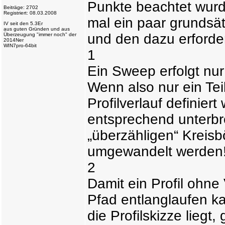
Punkte beachtet wurd
Beiträge: 2702
Registriert: 08.03.2008
mal ein paar grunds
IV seit den 5.3Er
aus guten Gründen und aus
und den dazu erforde
Überzeugung "immer noch" der
2014Ner
WIN7pro-64bit
1
Ein Sweep erfolgt nur
Wenn also nur ein Tei
Profilverlauf definier
entsprechend unterbr
„überzähligen“ Kreisb
umgewandelt werden
2
Damit ein Profil ohne
Pfad entlanglaufen ka
die Profilskizze lieg